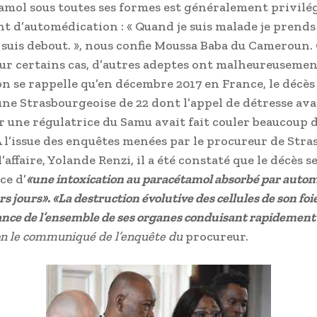
amol sous toutes ses formes est généralement privil
 d’automédication : « Quand je suis malade je prends
 suis debout. », nous confie Moussa Baba du Cameroun. O
r certains cas, d’autres adeptes ont malheureusement
L’on se rappelle qu’en décembre 2017 en France, le décè
ne Strasbourgeoise de 22 dont l’appel de détresse ava
r une régulatrice du Samu avait fait couler beaucoup d
 A l’issue des enquêtes menées par le procureur de Str
’affaire, Yolande Renzi, il a été constaté que le décès se
ce d’
«une intoxication au paracétamol absorbé par auto
rs jours». «La destruction évolutive des cellules de son fo
ance de l’ensemble de ses organes conduisant rapidement
on le communiqué de l’enquête du
procureur.