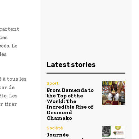
écartent
ces
cès. Le
des
Latest stories
 à tous les
Sport
par de
From Bamenda to
the Top of the
te. Les
World: The
r tirer
Incredible Rise of
Desmond
Chamako
Société
Journée