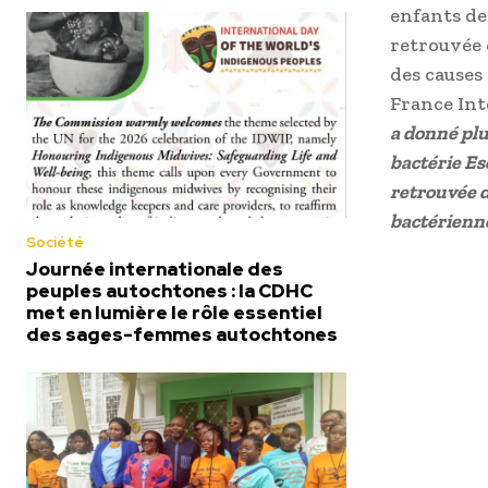
enfants dep
retrouvée d
des causes 
France Int
a donné plu
bactérie Esc
retrouvée da
bactérienne
Société
Journée internationale des
peuples autochtones : la CDHC
met en lumière le rôle essentiel
des sages-femmes autochtones