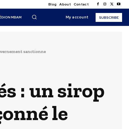
Blog
About
Contact
My account
ÉGION MBAM
SUBSCRIBE
ouvernement sanctionne
s : un sirop
onné le