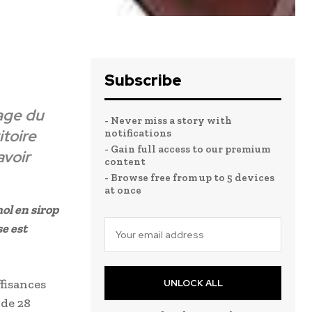
Subscribe
age du
- Never miss a story with
itoire
notifications
- Gain full access to our premium
avoir
content
- Browse free from up to 5 devices
at once
l en sirop
se est
ffisances
UNLOCK ALL
 de 28