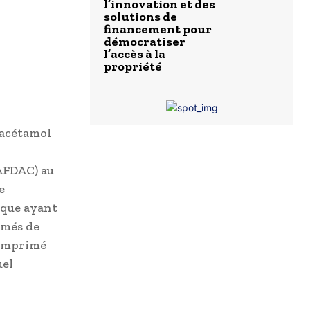
l’innovation et des
solutions de
financement pour
démocratiser
l’accès à la
propriété
racétamol
AFDAC) au
e
ique ayant
imés de
comprimé
uel