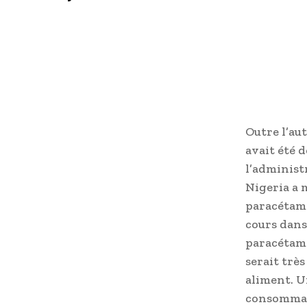
Outre l’au
avait été 
l’administ
Nigeria a 
paracétamo
cours dans
paracétamo
serait trè
aliment. U
consommat