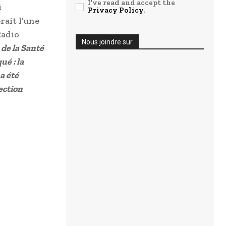
I've read and accept the
i
Privacy Policy
.
rait l’une
Radio
Nous joindre sur
 de la Santé
ué : la
a été
fection