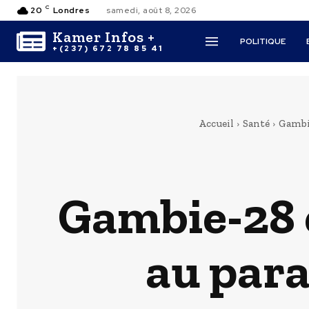
C
20
Londres
samedi, août 8, 2026
Kamer Infos +
POLITIQUE
+(237) 672 78 85 41
Accueil
Santé
Gambi
Gambie-28 e
au par