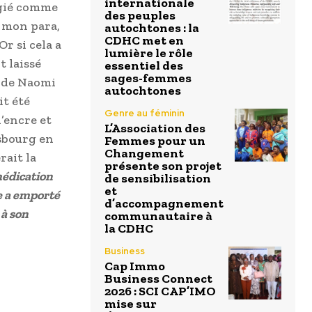
internationale
égié comme
des peuples
 mon para,
autochtones : la
CDHC met en
r si cela a
lumière le rôle
 laissé
essentiel des
sages-femmes
s de Naomi
autochtones
it été
Genre au féminin
’encre et
L’Association des
asbourg en
Femmes pour un
Changement
rait la
présente son projet
médication
de sensibilisation
et
ie a emporté
d’accompagnement
 à son
communautaire à
la CDHC
Business
Cap Immo
Business Connect
2026 : SCI CAP’IMO
mise sur