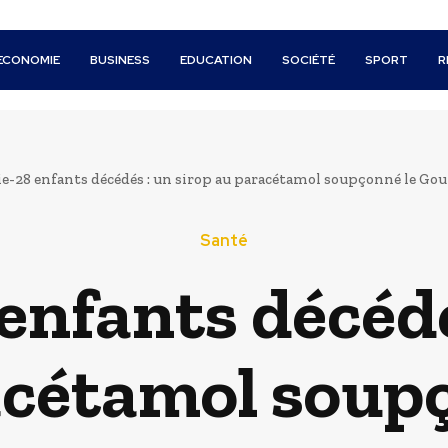
ECONOMIE
BUSINESS
EDUCATION
SOCIÉTÉ
SPORT
R
e-28 enfants décédés : un sirop au paracétamol soupçonné le G
Santé
nfants décédé
acétamol soupç