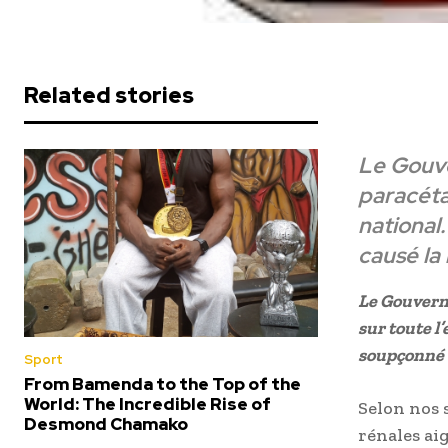
Related stories
Le Gouv
paracéta
national
causé la
Le Gouvern
sur toute l
soupçonné d
Sport
From Bamenda to the Top of the
World: The Incredible Rise of
Selon nos s
Desmond Chamako
rénales ai