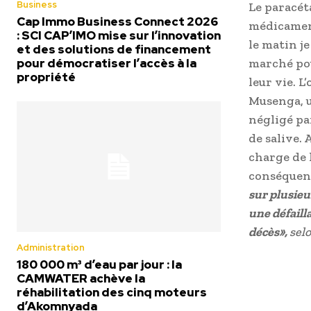
Business
Le paracét
Cap Immo Business Connect 2026
médicament
: SCI CAP’IMO mise sur l’innovation
le matin je
et des solutions de financement
pour démocratiser l’accès à la
marché pou
propriété
leur vie. 
Musenga, u
négligé pa
de salive.
charge de l
conséquen
sur plusieu
une défaill
décès»,
sel
Administration
180 000 m³ d’eau par jour : la
CAMWATER achève la
réhabilitation des cinq moteurs
d’Akomnyada