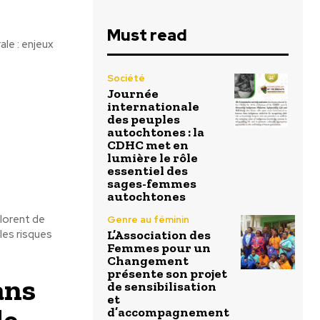
Must read
le : enjeux
Société
Journée
internationale
des peuples
autochtones : la
CDHC met en
lumière le rôle
essentiel des
sages-femmes
autochtones
plorent de
Genre au féminin
les risques
L’Association des
Femmes pour un
Changement
présente son projet
ans
de sensibilisation
et
de
d’accompagnement