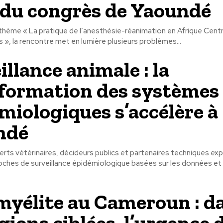
du congrès de Yaoundé
thème « La pratique de l’anesthésie-réanimation en Afrique Centra
 », la rencontre met en lumière plusieurs problèmes...
illance animale : la
formation des systèmes
miologiques s’accélère à
ndé
rts vétérinaires, décideurs publics et partenaires techniques ex
oches de surveillance épidémiologique basées sur les données et 
myélite au Cameroun : d
gions ciblées, l’urgence 