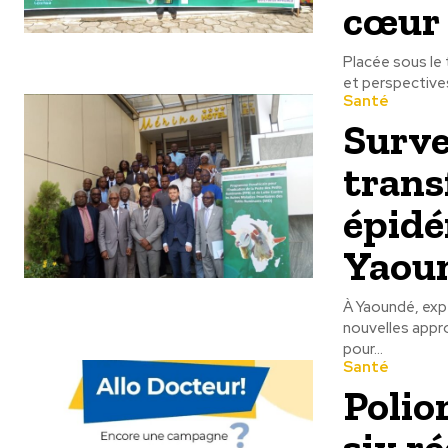
cœur 
Placée sous le 
et perspectives
Santé
Surve
trans
épidé
Yaou
À Yaoundé, expe
nouvelles appr
pour...
Santé
Polio
six ré