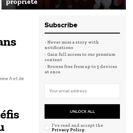
propriété
Subscribe
2
ans
- Never miss a story with
notifications
- Gain full access to our premium
content
- Browse free from up to 5 devices
at once
mine A et de
éfis
UNLOCK ALL
u
I've read and accept the
Privacy Policy
.