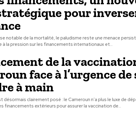
stratégique pour inverser
ance
se notable de la mortalité, le paludisme reste une menace persis
à la pression sur les financements internationaux et...
cement de la vaccination 
oun face à l’urgence de 
re à main
t désormais clairement posé : le Cameroun n’a plus le luxe de dé
 financements extérieurs pour assurer la vaccination de...