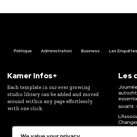
Politique
Administration
Business
Les Enquêtes 
Kamer Infos+
Les d
Journée
Each template in our ever growing
autochto
studio library can be added and moved
essenti
around within any page effortlessly
SOCIÉTÉ
7
with one click.
L’Assoc
Changem
sensibi
communa
We value your privacy