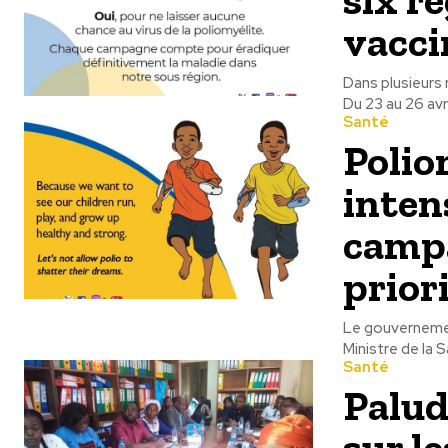
vacci
Dans plusieurs 
Du 23 au 26 avr
Santé
Polio
intens
campa
prior
Le gouvernemen
Ministre de la 
Santé
Palud
sur l