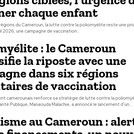
ner chaque enfant
régions du Cameroun, la lutte contre la poliomyélite reste une pri
il 2026, une campagne de vaccination...
myélite : le Cameroun
ifie la riposte avec une
gne dans six régions
itaires de vaccination
t camerounais renforce sa stratégie de lutte contre la poliomyél
Santé Publique, Manaouda Malachie, a annoncé le lancement d’un...
isme au Cameroun : aler
es financements, un nou