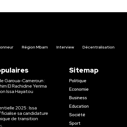
onneur
Région Mbam
Interview
Décentralisation
opulaires
Sitemap
de Garoua-Cameroun :
Politique
ahim El Rachidine Yerima
Economie
on Issa Hayatou
Business
Education
tielle 2025 : Issa
ficialise sa candidature
Société
ique de transition
Sport
25