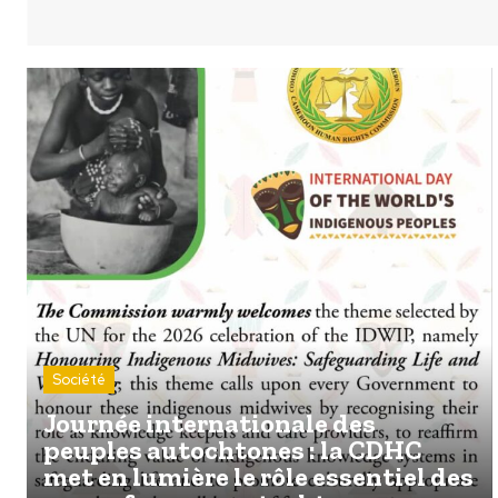
Société
Journée internationale des
peuples autochtones : la CDHC
met en lumière le rôle essentiel des