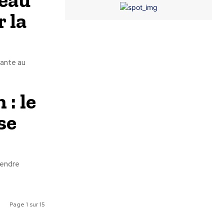
 la
tante au
: le
se
pendre
Page 1 sur 15