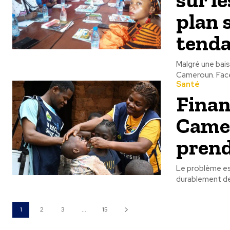
plan 
tend
Malgré une bais
Cameroun. Face 
Santé
Finan
Camer
prend
Le problème es
durablement des
1
2
3
...
15