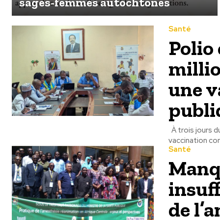
sages-femmes autochtones
Santé
Polio 
milli
une v
publi
À trois jours 
vaccination cont
Santé
Manqu
insuff
de l’