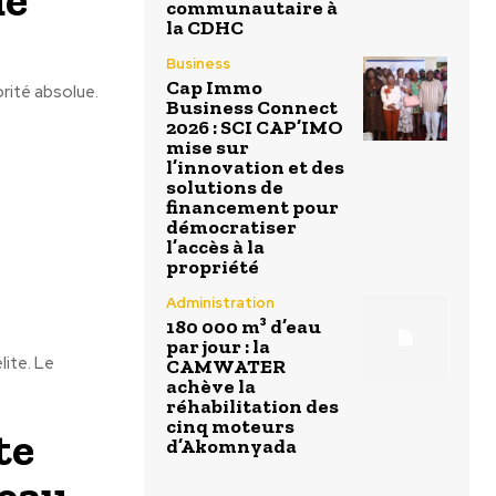
communautaire à
la CDHC
Business
Cap Immo
orité absolue.
Business Connect
2026 : SCI CAP’IMO
mise sur
l’innovation et des
solutions de
financement pour
démocratiser
l’accès à la
propriété
Administration
180 000 m³ d’eau
par jour : la
ite. Le
CAMWATER
achève la
réhabilitation des
cinq moteurs
te
d’Akomnyada
veau