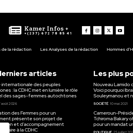
Kamer Infos +
+(237) 672 78 85 41
de la rédaction
Les Analyses de la rédaction
Hommes d’H
erniers articles
Les plus p
 internationale des peuples
Nouveau Lamido 
nes : la CDHC met en lumière le rôle
Voici pourquoi Ibr
el des sages-femmes autochtones
Souleymanou et n
 août 2026
SOCIÉTÉ
10 mai 2021
iation des Femmes pour un
Cameroun-Présiden
ent présente son projet de
Tchiroma Bakary of
lisation et d’accompagnement
pour un mandat un
utaire à la CDHC
POLITIQUE
25 juillet 20