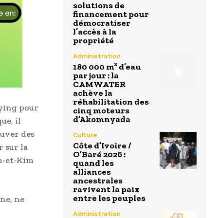
solutions de
financement pour
démocratiser
l’accès à la
propriété
Administration
180 000 m³ d’eau
par jour : la
CAMWATER
achève la
réhabilitation des
bying pour
cinq moteurs
d’Akomnyada
ue, il
ouver des
Culture
Côte d’Ivoire /
 sur la
O’Baré 2026 :
am-et-Kim
quand les
alliances
ancestrales
ravivent la paix
entre les peuples
une, ne
Administration