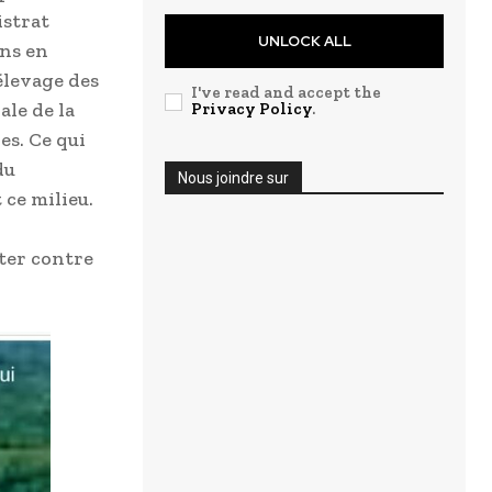
istrat
UNLOCK ALL
ons en
 élevage des
I've read and accept the
ale de la
Privacy Policy
.
es. Ce qui
du
Nous joindre sur
 ce milieu.
ter contre