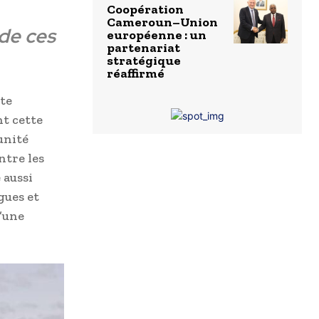
Coopération
Cameroun–Union
de ces
européenne : un
partenariat
stratégique
réaffirmé
tte
t cette
unité
ntre les
 aussi
gues et
d’une