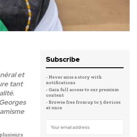
Subscribe
néral et
- Never miss a story with
ure tant
notifications
- Gain full access to our premium
lité.
content
i Georges
- Browse free from up to 5 devices
at once
ynamisme
 plusieurs