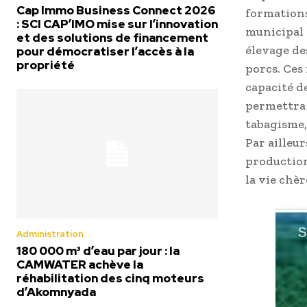
Cap Immo Business Connect 2026
formations
: SCI CAP’IMO mise sur l’innovation
municipal 
et des solutions de financement
élevage des
pour démocratiser l’accès à la
propriété
porcs. Ces
capacité d
permettra 
tabagisme,
Par ailleu
production
la vie chèr
Administration
180 000 m³ d’eau par jour : la
CAMWATER achève la
réhabilitation des cinq moteurs
d’Akomnyada