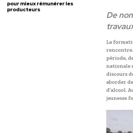
pour mieux rémunérer les
producteurs
De nom
travau
La formatio
rencontre.
période, de
nationale 
discours d
aborder de
d’alcool. A
jeunesse f