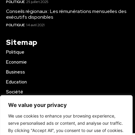
POLITIQUE
25 juillet 2025
Conseils régionaux : Les rémunérations mensuelles des
exécutifs disponibles
POLITIQUE
14 avril 2021
Sitemap
Politique
Economie
Business
Education
Société
Sport
We value your privacy
Région Mbam
We use cookies to enhance your browsing experience,
serve personalised ads or content, and analyse our traffic.
© 2024 Kamer Infos+. All Rights Reserved.
By clicking "Accept All", you consent to our use of cookies.