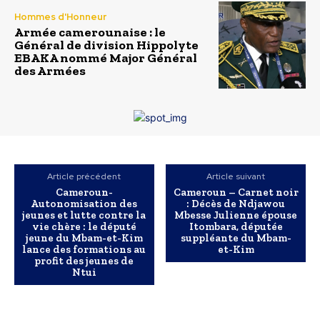
Hommes d'Honneur
Armée camerounaise : le
Général de division Hippolyte
EBAKA nommé Major Général
des Armées
Article précédent
Article suivant
Cameroun-
Cameroun – Carnet noir
Autonomisation des
: Décès de Ndjawou
jeunes et lutte contre la
Mbesse Julienne épouse
vie chère : le député
Itombara, députée
jeune du Mbam-et-Kim
suppléante du Mbam-
lance des formations au
et-Kim
profit des jeunes de
Ntui