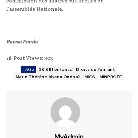
commission des affaires culturelles de
l’assemblée Nationale.
Raissa Fouda
Post Views:
303
TAGS
26.691 enfants
Droits de l’enfant
Marie Thérèse Abena Ondoa?
MICS
MINPROFF
MyAdmin