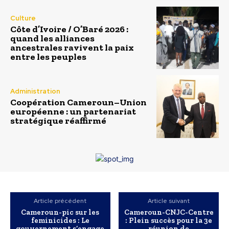
Culture
Côte d’Ivoire / O’Baré 2026 :
quand les alliances
ancestrales ravivent la paix
entre les peuples
Administration
Coopération Cameroun–Union
européenne : un partenariat
stratégique réaffirmé
Article précédent
Article suivant
Cameroun-pic sur les
Cameroun-CNJC-Centre
feminicides : Le
: Plein succès pour la 3e
gouvernement s’engage
réunion de