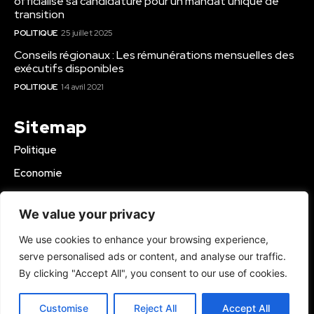
officialise sa candidature pour un mandat unique de
transition
POLITIQUE
25 juillet 2025
Conseils régionaux : Les rémunérations mensuelles des
exécutifs disponibles
POLITIQUE
14 avril 2021
Sitemap
Politique
Economie
Business
We value your privacy
Education
We use cookies to enhance your browsing experience,
Société
serve personalised ads or content, and analyse our traffic.
Sport
By clicking "Accept All", you consent to our use of cookies.
Région Mbam
Customise
Reject All
Accept All