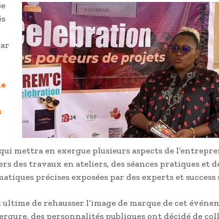
ée
és
par
ne
u
qui mettra en exergue plusieurs aspects de l’entrepr
ers des travaux en ateliers, des séances pratiques et de
matiques précises exposées par des experts et success 
t ultime de rehausser l’image de marque de cet événe
rgure, des personnalités publiques ont décidé de coll