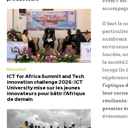
Prem’c est
accompagne
Il faut le
particulie
nombreux o
environnem
lourdes, un
la société
lorsqu’ils
Education
ICT for Africa Summit and Tech
expérience
innovation challenge 2026 : ICT
l’optique 
University mise sur les jeunes
leur carne
innovateurs pour bâtir l’Afrique
de demain
résilients
premier éc
événement