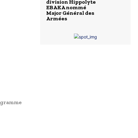
division Hippolyte
EBAKA nommé
Major Général des
Armées
rogramme