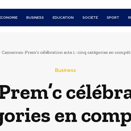
ECONOMIE
BUSINESS
EDUCATION
SOCIÉTÉ
SPORT
R
Cameroun-Prem'c célébration acte 1 : cinq catégories en compétit
Business
em’c célébrat
gories en comp