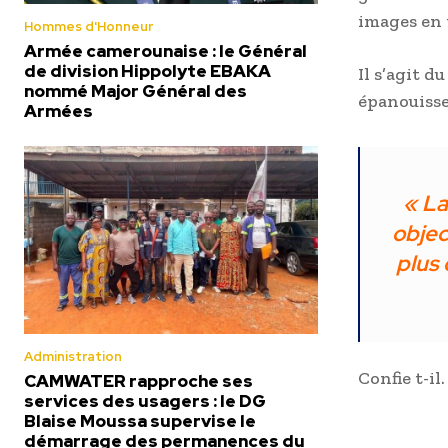
images en 
Hommes d'Honneur
Armée camerounaise : le Général
de division Hippolyte EBAKA
Il s’agit 
nommé Major Général des
épanouisse
Armées
« La
objec
plus 
Administration
Confie t-il.
CAMWATER rapproche ses
services des usagers : le DG
Blaise Moussa supervise le
démarrage des permanences du