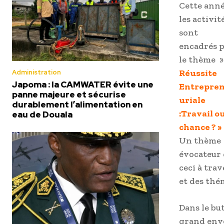
Cette ann
les activit
sont
encadrés 
le thème »
Réussite
Administration
Japoma : la CAMWATER évite une
Entrepre
panne majeure et sécurise
uriale
durablement l’alimentation en
:Travail o
eau de Douala
chance ? »
Un thème
évocateur 
ceci à trav
et des thé
Dans le bu
grand enve