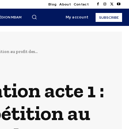
Blog
About
Contact
My account
ÉGION MBAM
SUBSCRIBE
ion au profit des...
ion acte 1 :
étition au