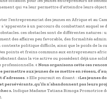
 une occasion pour les jeunes entrepreneurs de bénéfi
ment qui va leur permettre d’atteindre leurs objecti
 noter l’entrepreneuriat des jeunes en Afrique et au C
r s ’apparente à un parcours du combattant auquel se 
bstacles. ces obstacles sont de différentes natures : 
ent des affaires peu favorable, des formalités admin
 contexte politique difficile, ainsi que le poids de la c
.Des points et freins communs aux entrepreneurs afric
 débutent dans la vie active ou possèdent déjà une soli
 professionnelle. «
Nous organisons cette ces renco
de permettre aux jeunes de se mettre en réseau, d’
t d’adresses
. » Elle poursuit en disant : »
Les jeunes do
 et persévérants ,qu’ils n’abandonnent pas leurs proj
hec ».
Indique Madame Tatiana Bimoga Promotrice de
.