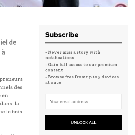
Subscribe
iel de
 à
- Never miss a story with
notifications
- Gain full access to our premium
content
- Browse free from up to 5 devices
epreneurs
at once
nnels des
é en
 dans la
e le bois
UNLOCK ALL