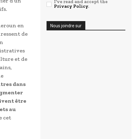
cier d’un
I've read and accept the
Privacy Policy
.
fs.
ameroun en
Nous joindre sur
dressent de
un
istratives
ulture et de
ains,
de
ntres dans
augmenter
ivent être
ets au
 cet