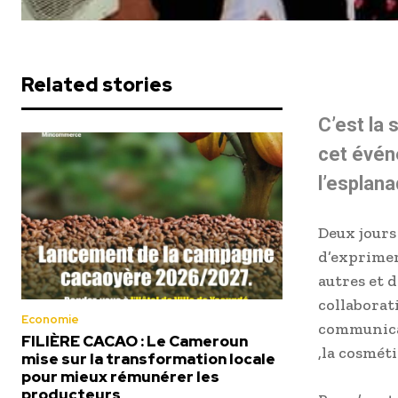
Related stories
C’est la
cet évén
l’esplana
Deux jours
d’exprimer
autres et 
collaborat
Economie
communicati
FILIÈRE CACAO : Le Cameroun
,la cosméti
mise sur la transformation locale
pour mieux rémunérer les
producteurs