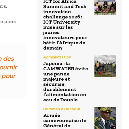
ICT for Africa
rs.
Summit and Tech
innovation
challenge 2026 :
e plein
ICT University
mise sur les
jeunes
innovateurs pour
bâtir l’Afrique de
demain
e des
Administration
Japoma : la
ournir
CAMWATER évite
une panne
s pour
majeure et
sécurise
durablement
l’alimentation en
eau de Douala
Hommes d'Honneur
Armée
camerounaise : le
Général de