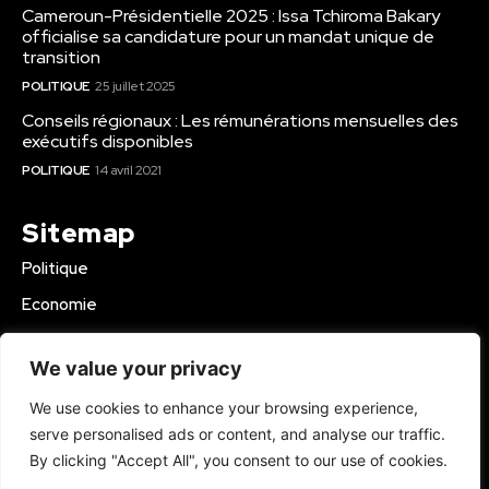
Cameroun-Présidentielle 2025 : Issa Tchiroma Bakary
officialise sa candidature pour un mandat unique de
transition
POLITIQUE
25 juillet 2025
Conseils régionaux : Les rémunérations mensuelles des
exécutifs disponibles
POLITIQUE
14 avril 2021
Sitemap
Politique
Economie
Business
We value your privacy
Education
We use cookies to enhance your browsing experience,
Société
serve personalised ads or content, and analyse our traffic.
Sport
By clicking "Accept All", you consent to our use of cookies.
Région Mbam