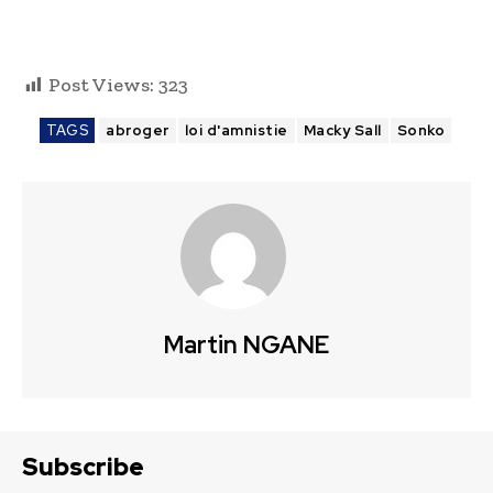
Post Views:
323
TAGS
abroger
loi d'amnistie
Macky Sall
Sonko
Martin NGANE
Subscribe