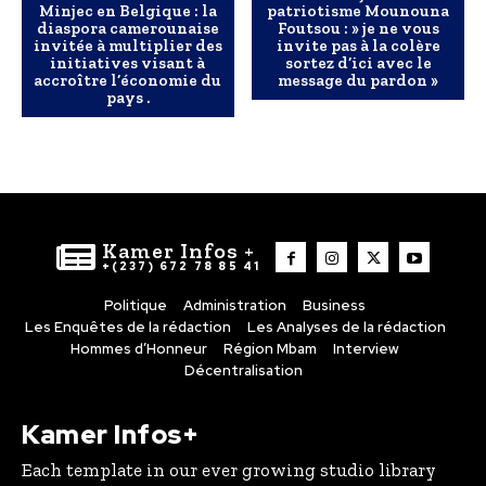
Minjec en Belgique : la
patriotisme Mounouna
diaspora camerounaise
Foutsou : » je ne vous
invitée à multiplier des
invite pas à la colère
initiatives visant à
sortez d’ici avec le
accroître l’économie du
message du pardon »
pays .
Kamer Infos +
+(237) 672 78 85 41
Politique
Administration
Business
Les Enquêtes de la rédaction
Les Analyses de la rédaction
Hommes d’Honneur
Région Mbam
Interview
Décentralisation
Kamer Infos+
Each template in our ever growing studio library