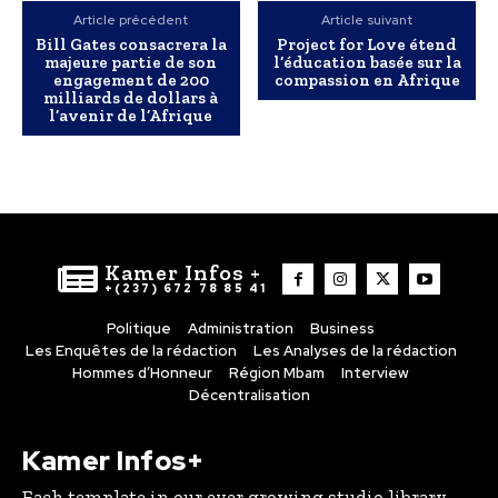
Article précédent
Article suivant
Bill Gates consacrera la
Project for Love étend
majeure partie de son
l’éducation basée sur la
engagement de 200
compassion en Afrique
milliards de dollars à
l’avenir de l’Afrique
Kamer Infos +
+(237) 672 78 85 41
Politique
Administration
Business
Les Enquêtes de la rédaction
Les Analyses de la rédaction
Hommes d’Honneur
Région Mbam
Interview
Décentralisation
Kamer Infos+
Each template in our ever growing studio library