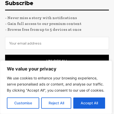
Subscribe
- Never miss a story with notifications
- Gain full access to our premium content
- Browse free from up to 5 devices at once
UNLOCK ALL
We value your privacy
I've read and accept the
Privacy Policy
.
We use cookies to enhance your browsing experience,
serve personalised ads or content, and analyse our traffic.
Nous joindre sur
By clicking "Accept All", you consent to our use of cookies.
Customise
Reject All
Accept All