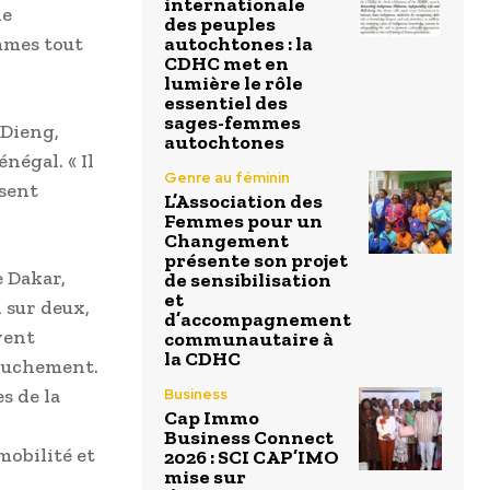
internationale
le
des peuples
mmes tout
autochtones : la
CDHC met en
lumière le rôle
essentiel des
sages-femmes
 Dieng,
autochtones
négal. « Il
Genre au féminin
 sent
L’Association des
Femmes pour un
Changement
présente son projet
e Dakar,
de sensibilisation
et
 sur deux,
d’accompagnement
vent
communautaire à
la CDHC
couchement.
s de la
Business
Cap Immo
Business Connect
mobilité et
2026 : SCI CAP’IMO
mise sur