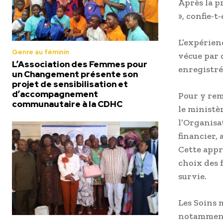
Après la p
», confie-t-
L’expérien
Genre au féminin
vécue par 
L’Association des Femmes pour
enregistré
un Changement présente son
projet de sensibilisation et
d’accompagnement
Pour y rem
communautaire à la CDHC
le ministè
l’Organisa
financier,
Cette appro
choix des 
survie.
Les Soins 
notamment 