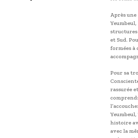
Après une 
Yeumbeul, 
structures
et Sud. Po
formées à 
accompagn
Pour sa tr
Consciente
rassurée e
comprendre
l’accouchem
Yeumbeul,
histoire av
avec la mê