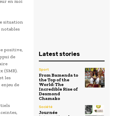
peur en moi
e situation
 notables
e positive,
Latest stories
appui de
aire
Sport
ux (SMR).
From Bamenda to
et les
the Top of the
World: The
 enjeu de
Incredible Rise of
Desmond
Chamako
tiels
Société
ceintes,
Journée