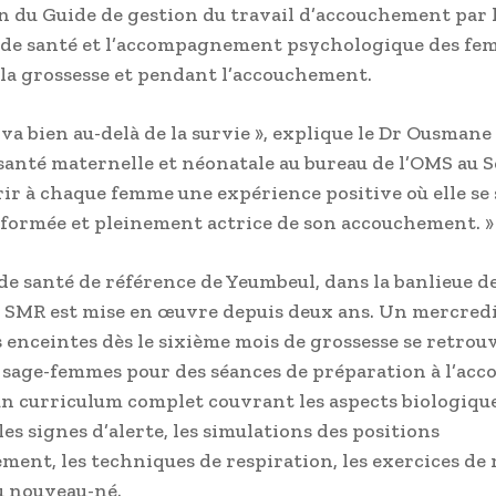
ion du Guide de gestion du travail d’accouchement par 
 de santé et l’accompagnement psychologique des fe
 la grossesse et pendant l’accouchement.
f va bien au-delà de la survie », explique le Dr Ousmane
santé maternelle et néonatale au bureau de l’OMS au Sé
ffrir à chaque femme une expérience positive où elle se
nformée et pleinement actrice de son accouchement. »
de santé de référence de Yeumbeul, dans la banlieue d
 SMR est mise en œuvre depuis deux ans. Un mercredi
 enceintes dès le sixième mois de grossesse se retrou
 sage-femmes pour des séances de préparation à l’ac
d’un curriculum complet couvrant les aspects biologique
les signes d’alerte, les simulations des positions
ment, les techniques de respiration, les exercices de 
au nouveau-né.