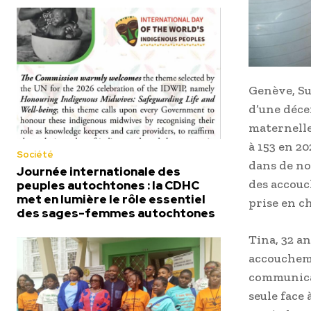
Genève, Su
d’une déce
maternelle
à 153 en 20
Société
dans de no
Journée internationale des
des accouc
peuples autochtones : la CDHC
met en lumière le rôle essentiel
prise en c
des sages-femmes autochtones
Tina, 32 a
accoucheme
communicat
seule face