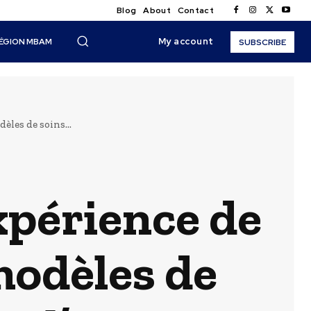
Blog
About
Contact
My account
ÉGION MBAM
SUBSCRIBE
èles de soins...
xpérience de
modèles de