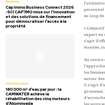
Business
l’utilisat
Cap Immo Business Connect 2026
personnel
: SCI CAP’IMO mise sur l’innovation
au long de
et des solutions de financement
pour démocratiser l’accès à la
propriété
« L’objecti
expert en 
s’agit d’o
écoutée, i
Au centre 
l’approche
les femmes
autour des
Administration
Il s’agit 
180 000 m³ d’eau par jour : la
grossesse, 
CAMWATER achève la
d’accouche
réhabilitation des cinq moteurs
d’Akomnyada
les soins 