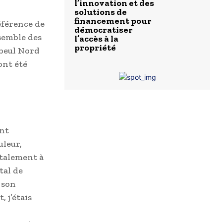
l’innovation et des
solutions de
financement pour
éférence de
démocratiser
semble des
l’accès à la
propriété
mbeul Nord
ont été
ont
uleur,
ntalement à
tal de
 son
 j’étais