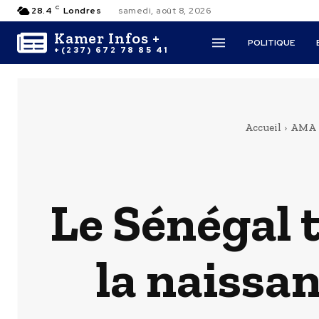
C
28.4
Londres
samedi, août 8, 2026
Kamer Infos +
POLITIQUE
+(237) 672 78 85 41
Accueil
AMA
Le Sénégal 
la naissa