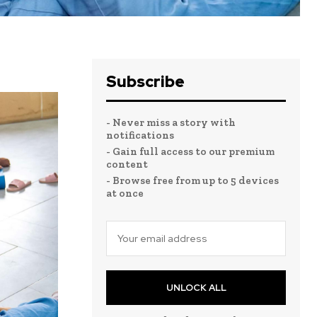
Subscribe
- Never miss a story with
notifications
- Gain full access to our premium
content
- Browse free from up to 5 devices
at once
UNLOCK ALL