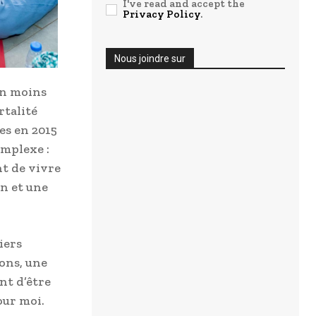
I've read and accept the
Privacy Policy
.
Nous joindre sur
En moins
rtalité
es en 2015
omplexe :
t de vivre
n et une
iers
ons, une
nt d’être
our moi.