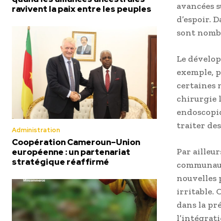
avancées su
ravivent la paix entre les peuples
d’espoir. D
sont nomb
Le dévelop
exemple, p
certaines m
chirurgie 
endoscopiq
traiter de
Administration
Coopération Cameroun–Union
Par ailleu
européenne : un partenariat
stratégique réaffirmé
communaut
nouvelles 
irritable.
dans la pr
l’intégrati