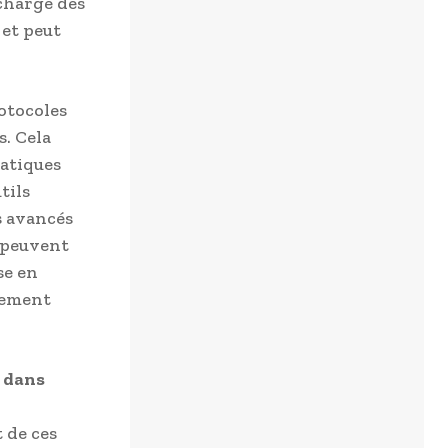
charge des
 et peut
otocoles
s. Cela
ratiques
tils
s avancés
é peuvent
se en
èrement
s dans
 de ces