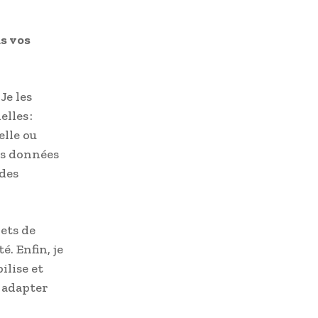
s vos
Je les
lles :
elle ou
es données
 des
jets de
é. Enfin, je
ilise et
 adapter