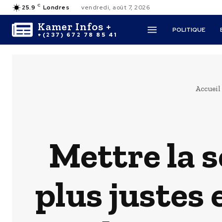
C
25.9
Londres
vendredi, août 7, 2026
Kamer Infos +
POLITIQUE
+(237) 672 78 85 41
Accueil
Mettre la s
plus justes 