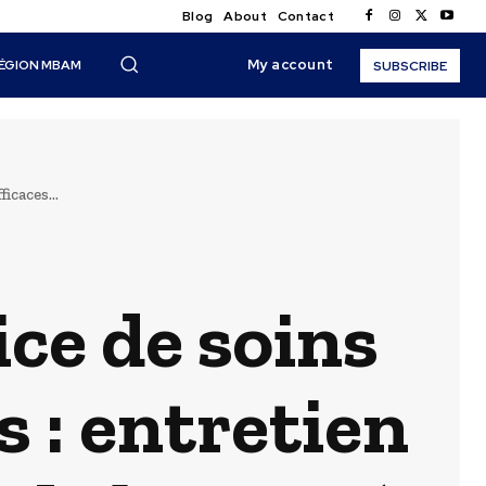
Blog
About
Contact
My account
ÉGION MBAM
SUBSCRIBE
icaces...
ice de soins
s : entretien