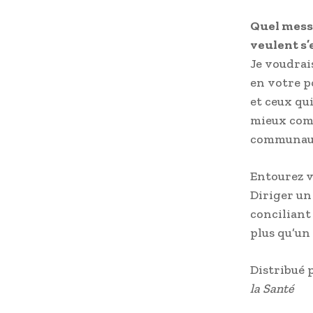
Quel mess
veulent s’
Je voudrais
en votre po
et ceux qu
mieux comp
communau
Entourez v
Diriger un
conciliant 
plus qu’un 
Distribué 
la Santé