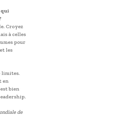
 qui
?
lle. Croyez
ais à celles
femmes pour
et les
 limites.
t en
 est bien
leadership.
ondiale de