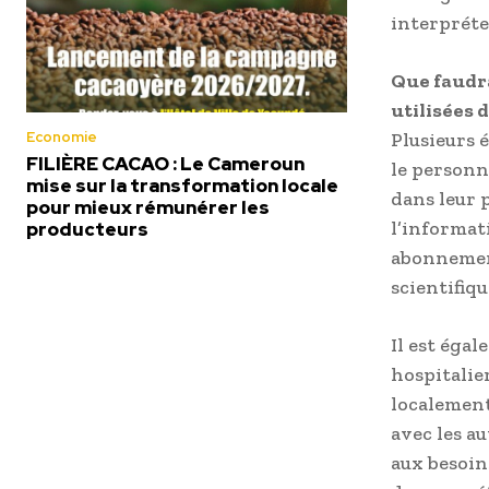
interpréte
Que faudra
utilisées d
Economie
Plusieurs 
FILIÈRE CACAO : Le Cameroun
le personn
mise sur la transformation locale
dans leur p
pour mieux rémunérer les
l’informat
producteurs
abonnement
scientifiqu
Il est éga
hospitalie
localement
avec les au
aux besoins