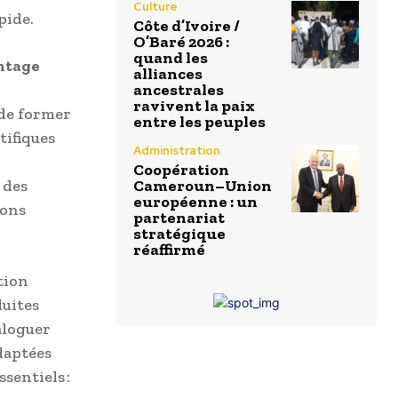
Culture
pide.
Côte d’Ivoire /
O’Baré 2026 :
quand les
antage
alliances
ancestrales
ravivent la paix
 de former
entre les peuples
tifiques
Administration
Coopération
 des
Cameroun–Union
européenne : un
ions
partenariat
stratégique
réaffirmé
tion
duites
aloguer
adaptées
sentiels :