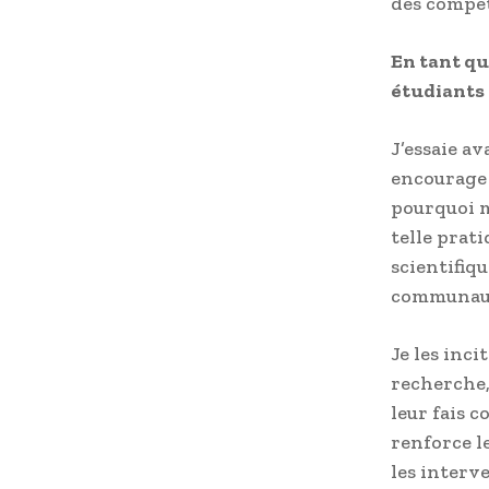
des compét
En tant q
étudiants 
J’essaie av
encourage 
pourquoi m
telle prat
scientifiqu
communau
Je les inci
recherche, 
leur fais c
renforce l
les interve