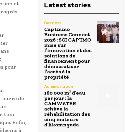
ction et
Latest stories
 progrès
Business
Cap Immo
Business Connect
ar
2026 : SCI CAP’IMO
iter
mise sur
l’innovation et des
sans
solutions de
t
financement pour
démocratiser
es pour
l’accès à la
propriété
Administration
te
180 000 m³ d’eau
par jour : la
 ouvre de
CAMWATER
tin
achève la
réhabilitation des
rition
cinq moteurs
que. Enfin,
d’Akomnyada
édecins à