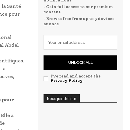
notifications
 la Santé
- Gain full access to our premium
content
ence pour
- Browse free from up to 5 devices
at once
ional
al Abdel
entifiques.
UNLOCK ALL
 la
euves,
I've read and accept the
Privacy Policy
.
e pour
Nous joindre sur
Elle a
de