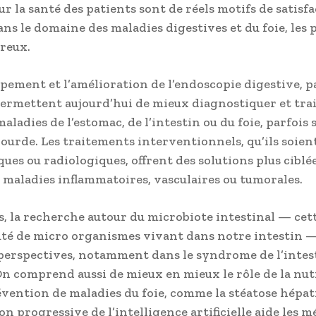
r la santé des patients sont de réels motifs de satisfa
ans le domaine des maladies digestives et du foie, les
reux.
pement et l’amélioration de l’endoscopie digestive, p
ermettent aujourd’hui de mieux diagnostiquer et tra
aladies de l’estomac, de l’intestin ou du foie, parfois 
lourde. Les traitements interventionnels, qu’ils soien
ues ou radiologiques, offrent des solutions plus ciblé
s maladies inflammatoires, vasculaires ou tumorales.
rs, la recherche autour du microbiote intestinal — cet
é de micro organismes vivant dans notre intestin —
perspectives, notamment dans le syndrome de l’intes
 On comprend aussi de mieux en mieux le rôle de la nut
évention de maladies du foie, comme la stéatose hépati
on progressive de l’intelligence artificielle aide les m