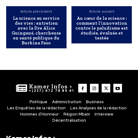
Article précédent
Article suivant
La science au service
Au cœur de la science :
des vies : entretien
comment l’innovation
avec la Dre Alice
contre le paludisme est
Guingané, chercheuse
étudiée, évaluée et
en santé publique du
testée
Burkina Faso
Kamer Infos +
+(237) 672 78 85 41
Politique
Administration
Business
Les Enquêtes de la rédaction
Les Analyses de la rédaction
Hommes d’Honneur
Région Mbam
Interview
Décentralisation