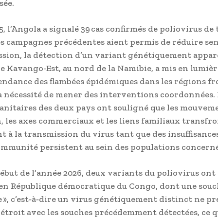
sée.
, l’Angola a signalé 39 cas confirmés de poliovirus de 
es campagnes précédentes aient permis de réduire se
ssion, la détection d’un variant génétiquement appa
de Kavango-Est, au nord de la Namibie, a mis en lumièr
endance des flambées épidémiques dans les régions fro
la nécessité de mener des interventions coordonnées. 
sanitaires des deux pays ont souligné que les mouvem
, les axes commerciaux et les liens familiaux transfro
t à la transmission du virus tant que des insuffisance
immunité persistent au sein des populations concern
début de l’année 2026, deux variants du poliovirus ont
en République démocratique du Congo, dont une sou
e », c’est‑à‑dire un virus génétiquement distinct ne p
 étroit avec les souches précédemment détectées, ce qu