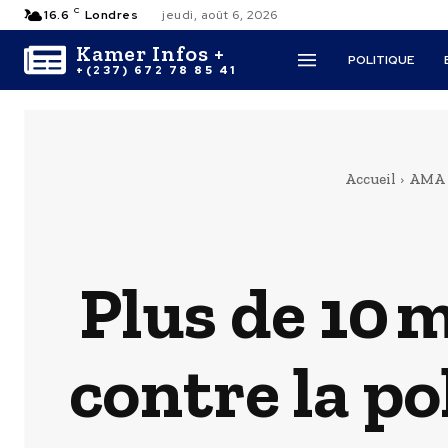
C
16.6
Londres
jeudi, août 6, 2026
Kamer Infos +
POLITIQUE
+(237) 672 78 85 41
Accueil
AMA
Plus de 10 
contre la po