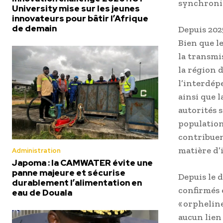
synchroni
University mise sur les jeunes
innovateurs pour bâtir l’Afrique
de demain
Depuis 2025
Bien que l
la transmi
la région 
l’interdép
ainsi que 
autorités 
population
contribuen
matière d’
Administration
Japoma : la CAMWATER évite une
panne majeure et sécurise
Depuis le 
durablement l’alimentation en
confirmés 
eau de Douala
« orphelin
aucun lien