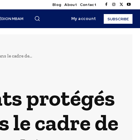
Blog
About
Contact
My account
ÉGION MBAM
SUBSCRIBE
s le cadre de...
nts protégés
s le cadre de