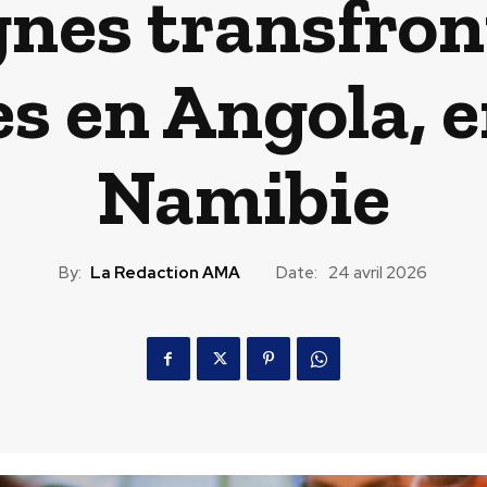
es transfront
s en Angola, e
Namibie
By:
La Redaction AMA
Date:
24 avril 2026