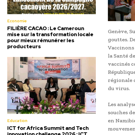
Economie
FILIÈRE CACAO : Le Cameroun
Genève, Su
mise sur la transformation locale
gouttes. D
pour mieux rémunérer les
producteurs
Vaccinons t
la Santé de
vaccinés c
République
régionale 
du virus.
Les analys
souches de
en Namibie
Education
ICT for Africa Summit and Tech
mouvements
innovation challenge 2026 : ICT