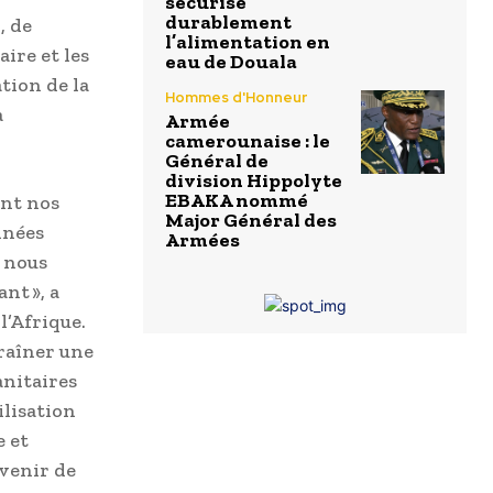
sécurise
durablement
, de
l’alimentation en
ire et les
eau de Douala
tion de la
Hommes d'Honneur
a
Armée
camerounaise : le
Général de
division Hippolyte
EBAKA nommé
ant nos
Major Général des
nnées
Armées
— nous
nt », a
l’Afrique.
raîner une
anitaires
ilisation
e et
évenir de