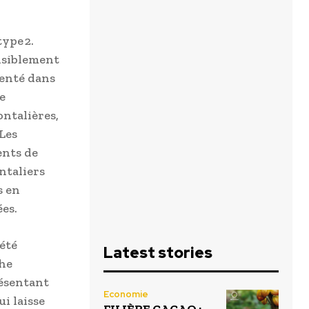
type 2.
nsiblement
renté dans
e
ntalières,
Les
ents de
ntaliers
s en
ées.
 été
Latest stories
che
résentant
Economie
i laisse