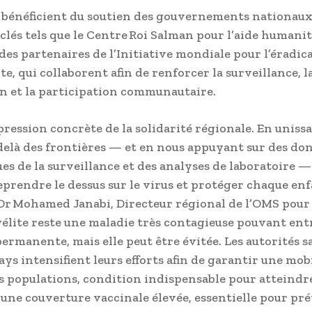
s bénéficient du soutien des gouvernements nationaux
clés tels que le Centre Roi Salman pour l’aide humanita
des partenaires de l’Initiative mondiale pour l’éradica
e, qui collaborent afin de renforcer la surveillance, l
n et la participation communautaire.
xpression concrète de la solidarité régionale. En uniss
‑delà des frontières — et en nous appuyant sur des do
sues de la surveillance et des analyses de laboratoire 
prendre le dessus sur le virus et protéger chaque enfa
 Dr Mohamed Janabi, Directeur régional de l’OMS pour 
élite reste une maladie très contagieuse pouvant ent
permanente, mais elle peut être évitée. Les autorités s
ays intensifient leurs efforts afin de garantir une mob
s populations, condition indispensable pour atteindr
une couverture vaccinale élevée, essentielle pour pr