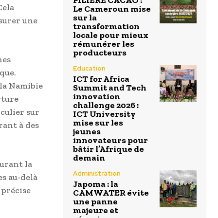
FILIÈRE CACAO :
Cela
Le Cameroun mise
sur la
ssurer une
transformation
locale pour mieux
rémunérer les
producteurs
nes
Education
que.
ICT for Africa
 la Namibie
Summit and Tech
innovation
rture
challenge 2026 :
culier sur
ICT University
mise sur les
rant à des
jeunes
innovateurs pour
bâtir l’Afrique de
demain
surant la
Administration
es au‑delà
Japoma : la
 précise
CAMWATER évite
une panne
majeure et