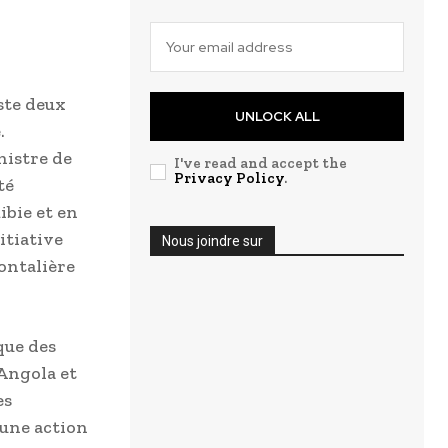
ste deux
UNLOCK ALL
.
nistre de
I've read and accept the
Privacy Policy
.
té
ibie et en
itiative
Nous joindre sur
ontalière
que des
Angola et
es
’une action