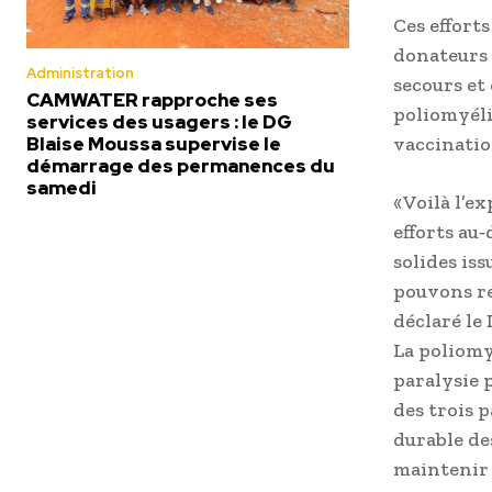
Ces effort
donateurs 
Administration
secours et 
CAMWATER rapproche ses
poliomyélit
services des usagers : le DG
Blaise Moussa supervise le
vaccinatio
démarrage des permanences du
samedi
« Voilà l’e
efforts au
solides is
pouvons re
déclaré le
La poliomy
paralysie 
des trois p
durable de
maintenir 