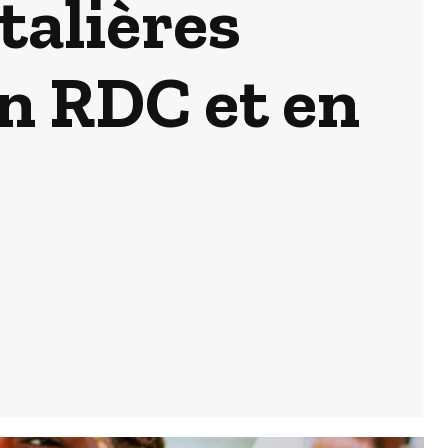
alières
n RDC et en