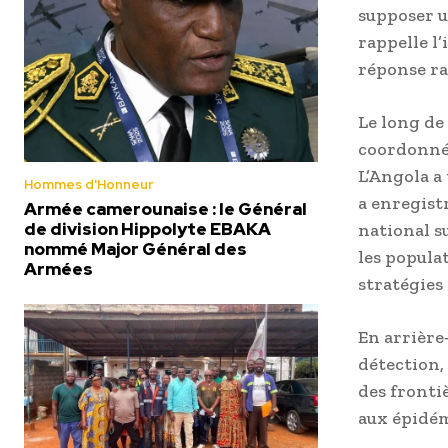
supposer u
rappelle l
réponse rap
Le long de
coordonnée
L’Angola a
Hommes d'Honneur
a enregist
Armée camerounaise : le Général
de division Hippolyte EBAKA
national su
nommé Major Général des
les populat
Armées
stratégies
En arrière‑
détection,
des fronti
aux épidém