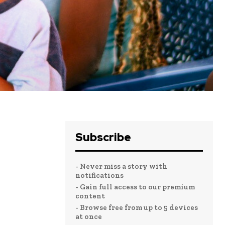
Subscribe
- Never miss a story with
notifications
- Gain full access to our premium
content
- Browse free from up to 5 devices
at once