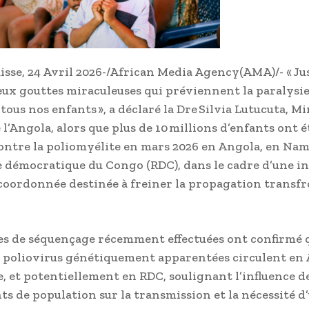
isse, 24 Avril 2026-/African Media Agency(AMA)/- « Ju
eux gouttes miraculeuses qui préviennent la paralysie
ous nos enfants », a déclaré la Dre Silvia Lutucuta, Mi
 l’Angola, alors que plus de 10 millions d’enfants ont é
ontre la poliomyélite en mars 2026 en Angola, en Nam
 démocratique du Congo (RDC), dans le cadre d’une in
coordonnée destinée à freiner la propagation transfr
es de séquençage récemment effectuées ont confirmé 
 poliovirus génétiquement apparentées circulent en 
, et potentiellement en RDC, soulignant l’influence d
 de population sur la transmission et la nécessité d