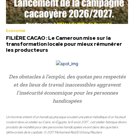
Economie
FILIÈRE CACAO : Le Cameroun mise sur la
transformation locale pour mieux rémunérer
les producteurs
Des obstacles à l’emploi, des quotas peu respectés
et des lieux de travail inaccessibles aggravent
l’insécurité économique pour les personnes
handicapées
Un homme atteint d’un handicap physique soudait une pièce métallique d’un fauteuil
roulant dans un atelier au Caire, en Égypte, le 8 août 2017 ; cet atelier fabrique divers
produits de mobilité pour des personnes handicapées vivant dans des quartiers
défavorisés de la capitale. © 2017 Mohamed Abd El Ghany/Reuters