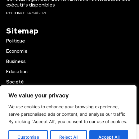
exécutifs disponibles
POLITIQUE
14 avril 2021
Sitemap
Politique
Economie
Business
Education
Société
Sport
We value your privacy
Région Mbam
We use cookies to enhance your browsing experience,
serve personalised ads or content, and analyse our traffic.
© 2024 Kamer Infos+. All Rights Reserved.
By clicking "Accept All", you consent to our use of cookies.
Customise
Reject All
Accept All