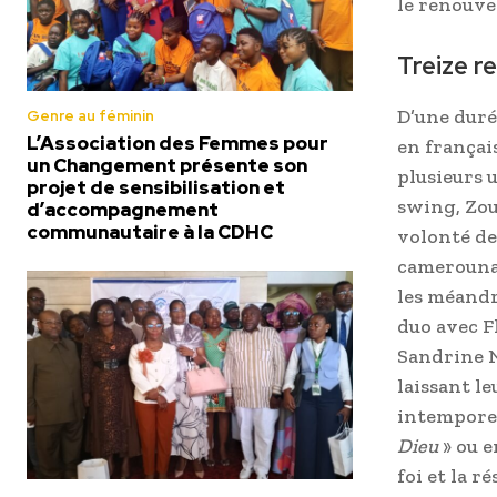
le renouve
Treize r
D’une duré
Genre au féminin
L’Association des Femmes pour
en françai
un Changement présente son
plusieurs 
projet de sensibilisation et
swing, Zou
d’accompagnement
communautaire à la CDHC
volonté de
camerounai
les méandre
duo avec F
Sandrine N
laissant le
intemporel
Dieu
» ou 
foi et la ré