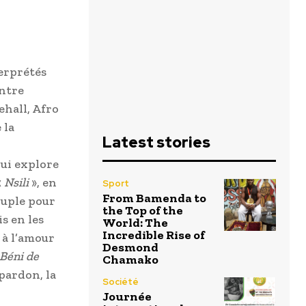
terprétés
entre
ehall, Afro
 la
Latest stories
qui explore
«
Nsili
», en
Sport
From Bamenda to
ouple pour
the Top of the
s en les
World: The
Incredible Rise of
 à l’amour
Desmond
Béni de
Chamako
pardon, la
Société
Journée