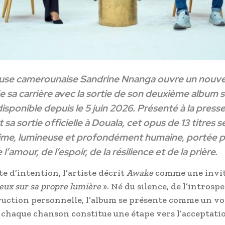
use camerounaise Sandrine Nnanga ouvre un nouv
e sa carrière avec la sortie de son deuxième album s
isponible depuis le 5 juin 2026. Présenté à la press
t sa sortie officielle à Douala, cet opus de 13 titres 
ime, lumineuse et profondément humaine, portée pa
’amour, de l’espoir, de la résilience et de la prière.
e d’intention, l’artiste décrit
Awake
comme une invit
yeux sur sa propre lumière
». Né du silence, de l’introsp
ruction personnelle, l’album se présente comme un v
 chaque chanson constitue une étape vers l’acceptatio