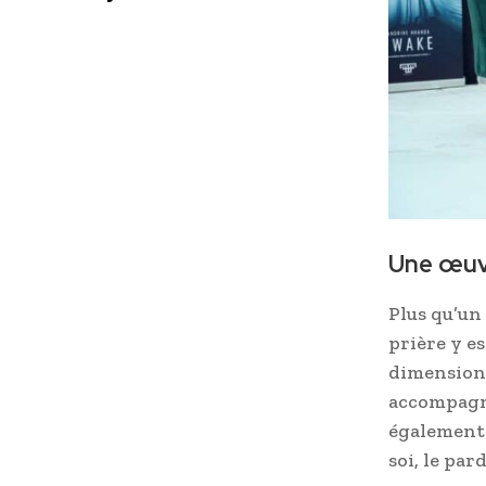
Une œuvr
Plus qu’un
prière y e
dimension 
accompagne
également 
soi, le par