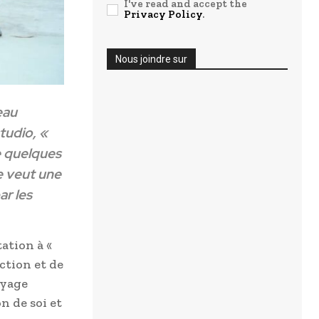
I've read and accept the
Privacy Policy
.
Nous joindre sur
eau
tudio, «
e quelques
se veut une
r les
ation à «
ection et de
oyage
n de soi et