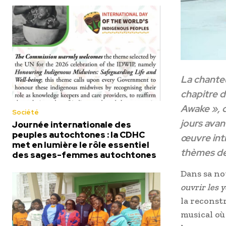
La chante
chapitre d
Awake », d
Société
jours avan
Journée internationale des
peuples autochtones : la CDHC
œuvre int
met en lumière le rôle essentiel
thèmes de l
des sages-femmes autochtones
Dans sa not
ouvrir les 
la reconst
musical où