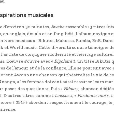
au.
espirations musicales
e d’environ 50 minutes,
Awake
rassemble 13 titres in
s, en anglais, douala et en fang-béti. L’album navigue 
univers musicaux : Bikutsi, Makossa, Rumba, RnB, Danc
k et World music. Cette diversité sonore témoigne de
 l’artiste de conjuguer modernité et héritage culturel
s. L’œuvre s’ouvre avec «
Bipolaire
», un titre Bikutsi 
s de l’amour et de la confiance. Elle se poursuit avec 
lorent Awono une chanson qui théatralise la vie de c
nanga, « les femmes doivent aussi rassurer leurs mari
ur poser des questions». Puis «
Ndolo
», chanson dédiée
. D’autres titres comme «
Laissez
», «
Pardonne-moi
», «
encore «
Tété
» abordent respectivement le courage, le 
silience.