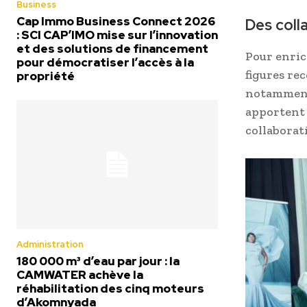
Business
Cap Immo Business Connect 2026
Des coll
: SCI CAP’IMO mise sur l’innovation
et des solutions de financement
Pour enric
pour démocratiser l’accès à la
figures re
propriété
notamment 
apportent 
collaborat
Administration
180 000 m³ d’eau par jour : la
CAMWATER achève la
réhabilitation des cinq moteurs
d’Akomnyada