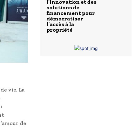
l’innovation et des
solutions de
financement pour
démocratiser
l’accès à la
propriété
e vie. La
e
i
nt
l’amour de