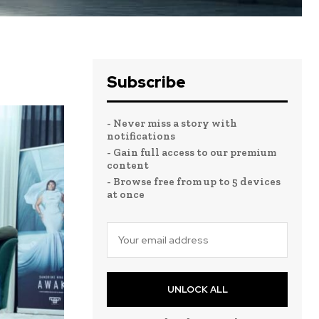
Subscribe
- Never miss a story with
notifications
- Gain full access to our premium
content
- Browse free from up to 5 devices
at once
UNLOCK ALL