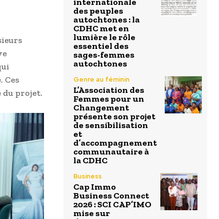
internationale
des peuples
autochtones : la
CDHC met en
lumière le rôle
sieurs
essentiel des
ve
sages-femmes
autochtones
qui
. Ces
Genre au féminin
L’Association des
 du projet.
Femmes pour un
Changement
présente son projet
de sensibilisation
et
d’accompagnement
communautaire à
la CDHC
Business
Cap Immo
Business Connect
2026 : SCI CAP’IMO
mise sur