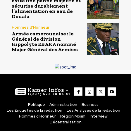
évite une panne majeure et
sécurise durablement
l’alimentation en eau de
Douala
Hommes d'Honneur
Armée camerounaise : le
Général de division
Hippolyte EBAKA nommé
Major Général des Armées
Kamer Infos +
+(237) 672 78 85 41
Politique
Administration
Business
Les Enquêtes de la rédaction
Les Analyses de la rédaction
Hommes d’Honneur
Région Mbam
Interview
Décentralisation