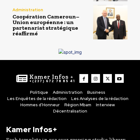
Administration
Coopération Cameroun–
Union européenne : un
partenariat stratégique
réaffirmé
Kamer Infos +
+(237) 672 78 85 41
Politique
Administration
Business
Les Enquêtes de la rédaction
Les Analyses de la rédaction
Hommes d’Honneur
Région Mbam
Interview
Décentralisation
Kamer Infos+
Each template in our ever growing studio library