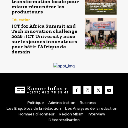
transformation locale pour
mieux rémunérer les
producteurs
Education
ICT for Africa Summit and
Tech innovation challenge
2026 : ICT University mise
sur les jeunes innovateurs
pour bâtir l’Afrique de
demain
Kamer Infos +
+(237) 672 78 85 41
Politique
Administration
Business
Les Enquêtes de la rédaction
Les Analyses de la rédaction
Hommes d’Honneur
Région Mbam
Interview
Décentralisation