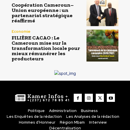
Coopération Cameroun–
Union européenne : un
partenariat stratégique
réaffirmé
Economie
FILIÈRE CACAO : Le
Cameroun mise sur la
transformation locale pour
mieux rémunérer les
producteurs
Kamer Infos +
+(237) 672 78 85 41
Politique
Administration
Business
Les Enquêtes de la rédaction
Les Analyses de la rédaction
Hommes d’Honneur
Région Mbam
Interview
Décentralisation