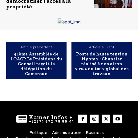
démocratiser l’accès à la
propriété
Article précédent
Article suivant
41ème Assemblée de
Poste de haute tention
l’OACI: Le Président du
Nyom 2 : Chantier
Conseil reçoit la
réalisé à « environ
délégation du
70% » du taux global des
Cameroun
travaux.
Kamer Infos +
+(237) 672 78 85 41
Politique
Administration
Business