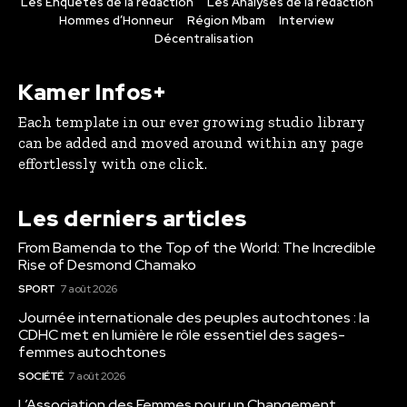
Les Enquêtes de la rédaction
Les Analyses de la rédaction
Hommes d’Honneur
Région Mbam
Interview
Décentralisation
Kamer Infos+
Each template in our ever growing studio library
can be added and moved around within any page
effortlessly with one click.
Les derniers articles
From Bamenda to the Top of the World: The Incredible
Rise of Desmond Chamako
SPORT
7 août 2026
Journée internationale des peuples autochtones : la
CDHC met en lumière le rôle essentiel des sages-
femmes autochtones
SOCIÉTÉ
7 août 2026
L’Association des Femmes pour un Changement