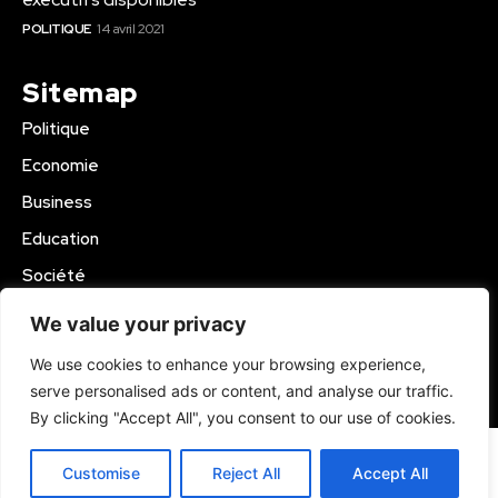
POLITIQUE
14 avril 2021
Sitemap
Politique
Economie
Business
Education
Société
Sport
We value your privacy
Région Mbam
We use cookies to enhance your browsing experience,
serve personalised ads or content, and analyse our traffic.
© 2024 Kamer Infos+. All Rights Reserved.
By clicking "Accept All", you consent to our use of cookies.
Customise
Reject All
Accept All