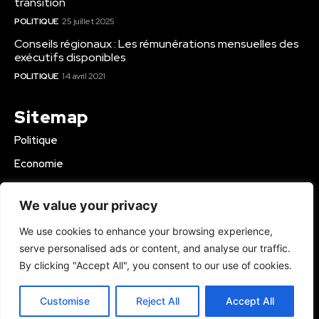
transition
POLITIQUE
25 juillet 2025
Conseils régionaux : Les rémunérations mensuelles des
exécutifs disponibles
POLITIQUE
14 avril 2021
Sitemap
Politique
Economie
Business
We value your privacy
Education
We use cookies to enhance your browsing experience,
Société
serve personalised ads or content, and analyse our traffic.
Sport
By clicking "Accept All", you consent to our use of cookies.
Région Mbam
Customise
Reject All
Accept All
© 2024 Kamer Infos+. All Rights Reserved.