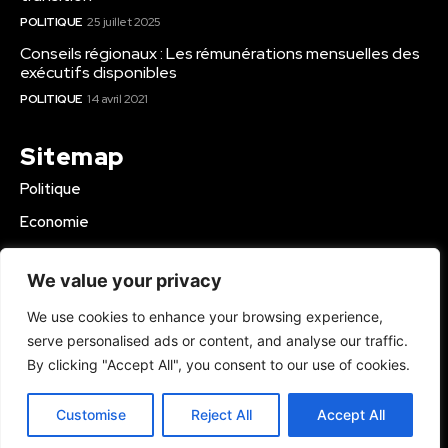
POLITIQUE
25 juillet 2025
Conseils régionaux : Les rémunérations mensuelles des
exécutifs disponibles
POLITIQUE
14 avril 2021
Sitemap
Politique
Economie
Business
We value your privacy
Education
We use cookies to enhance your browsing experience,
Société
serve personalised ads or content, and analyse our traffic.
Sport
By clicking "Accept All", you consent to our use of cookies.
Région Mbam
Customise
Reject All
Accept All
© 2024 Kamer Infos+. All Rights Reserved.