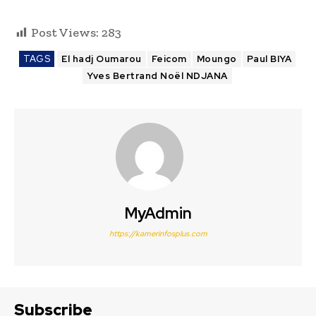
Post Views:
283
TAGS
El hadj Oumarou
Feicom
Moungo
Paul BIYA
Yves Bertrand Noël NDJANA
MyAdmin
https://kamerinfosplus.com
Subscribe