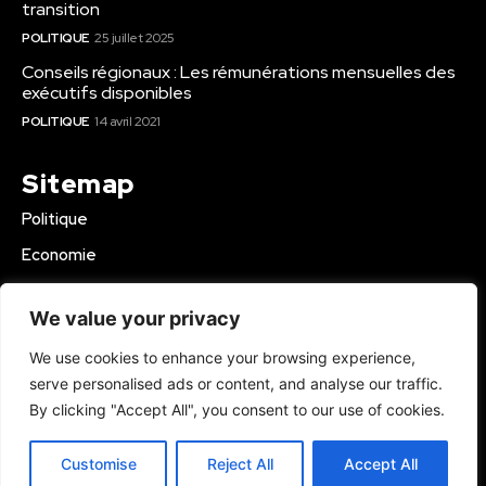
transition
POLITIQUE
25 juillet 2025
Conseils régionaux : Les rémunérations mensuelles des
exécutifs disponibles
POLITIQUE
14 avril 2021
Sitemap
Politique
Economie
Business
We value your privacy
Education
We use cookies to enhance your browsing experience,
Société
serve personalised ads or content, and analyse our traffic.
Sport
By clicking "Accept All", you consent to our use of cookies.
Région Mbam
Customise
Reject All
Accept All
© 2024 Kamer Infos+. All Rights Reserved.