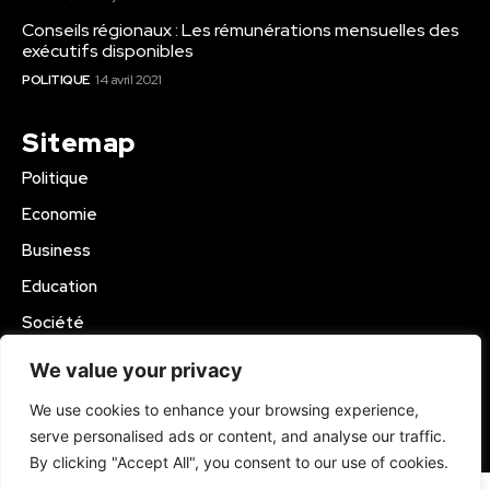
Conseils régionaux : Les rémunérations mensuelles des
exécutifs disponibles
POLITIQUE
14 avril 2021
Sitemap
Politique
Economie
Business
Education
Société
Sport
We value your privacy
Région Mbam
We use cookies to enhance your browsing experience,
serve personalised ads or content, and analyse our traffic.
© 2024 Kamer Infos+. All Rights Reserved.
By clicking "Accept All", you consent to our use of cookies.