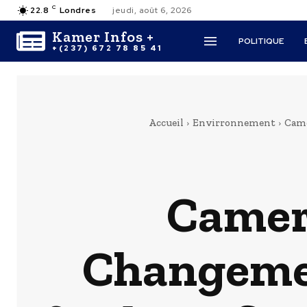
C
22.8
Londres
jeudi, août 6, 2026
Kamer Infos +
POLITIQUE
+(237) 672 78 85 41
Accueil
Envirronnement
Came
Camer
Changemen