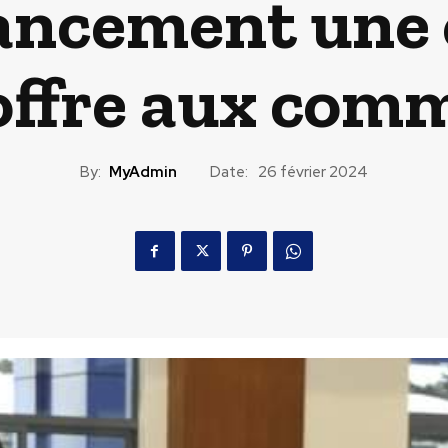
inancement une
’offre aux co
By:
MyAdmin
Date:
26 février 2024