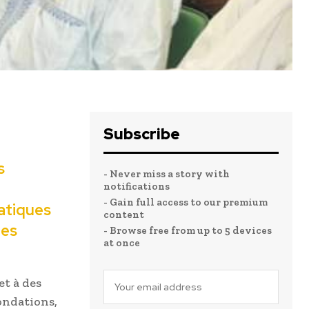
Subscribe
s
- Never miss a story with
notifications
- Gain full access to our premium
atiques
content
des
- Browse free from up to 5 devices
at once
et à des
nondations,