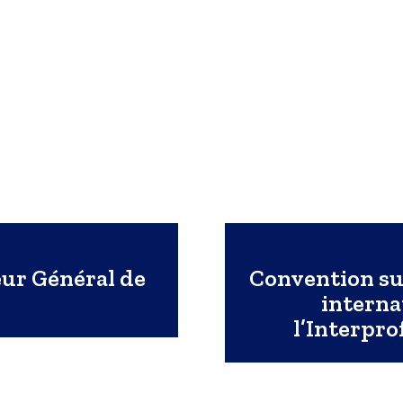
eur Général de
Convention su
interna
l’Interpr