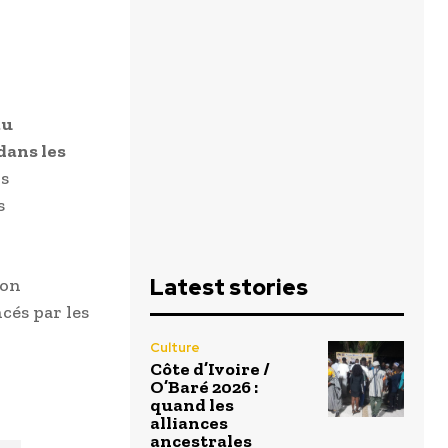
au
dans les
rs
s
Latest stories
ion
cés par les
Culture
Côte d’Ivoire /
O’Baré 2026 :
quand les
alliances
ancestrales