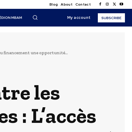
Blog
About
Contact
My account
ÉGION MBAM
SUBSCRIBE
au financement une opportunité...
re les
 : L’accès