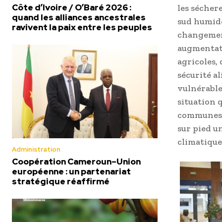
Côte d’Ivoire / O’Baré 2026 :
les séchere
quand les alliances ancestrales
sud humide
ravivent la paix entre les peuples
changement
augmentati
agricoles,
sécurité a
vulnérable
situation q
communes c
sur pied u
climatique
Administration
Coopération Cameroun–Union
européenne : un partenariat
stratégique réaffirmé