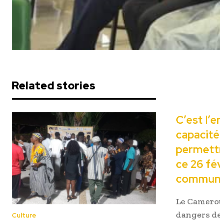
Related stories
C’est l’
capacité
permettr
ce 26 fé
commune
Le Camerou
dangers de
Culture