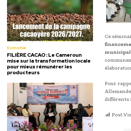
Ce séminai
financeme
Economie
municipal
FILIÈRE CACAO : Le Cameroun
communaux
mise sur la transformation locale
pour mieux rémunérer les
élaboratio
producteurs
Pour rappe
Allemande 
différents 
Post Vi