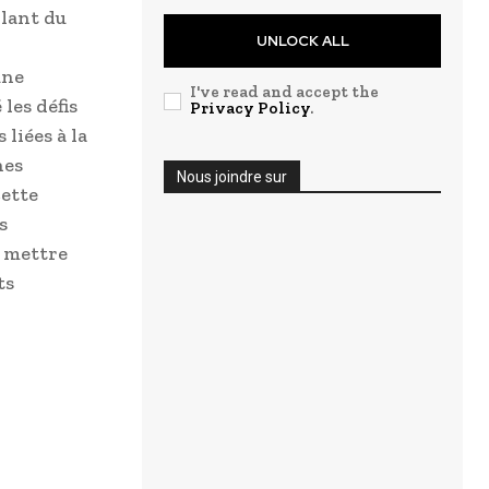
llant du
UNLOCK ALL
une
I've read and accept the
les défis
Privacy Policy
.
liées à la
nes
Nous joindre sur
cette
s
e mettre
ts