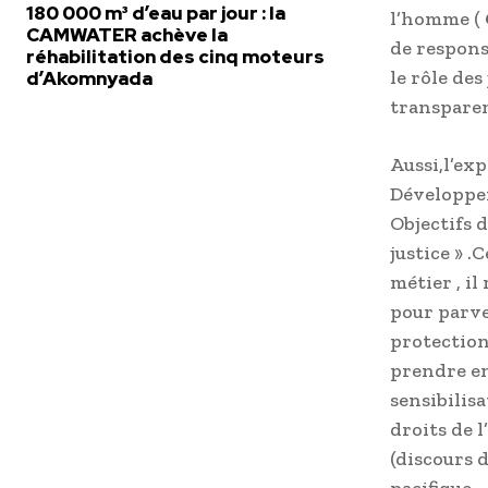
180 000 m³ d’eau par jour : la
l’homme (
CAMWATER achève la
de respons
réhabilitation des cinq moteurs
le rôle des
d’Akomnyada
transparen
Aussi,l’ex
Développem
Objectifs 
justice » .
métier , i
pour parve
protection
prendre en
sensibilis
droits de 
(discours d