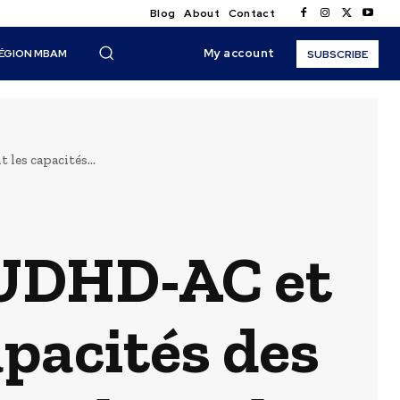
Blog
About
Contact
My account
ÉGION MBAM
SUBSCRIBE
es capacités...
NUDHD-AC et
apacités des