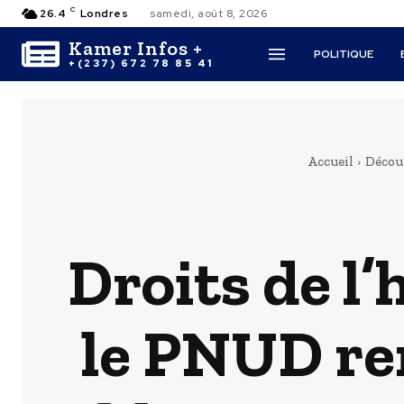
C
26.4
Londres
samedi, août 8, 2026
Kamer Infos +
POLITIQUE
+(237) 672 78 85 41
Accueil
Décou
Droits de 
le PNUD ren