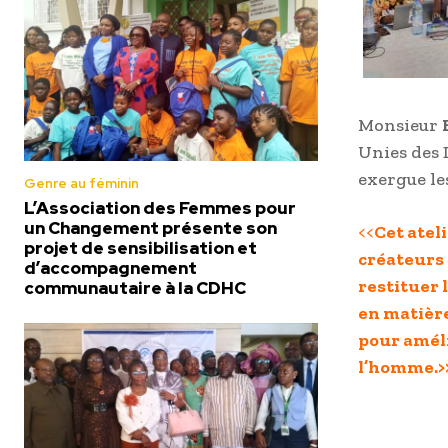
Monsieur
Unies des 
exergue le
Genre au féminin
L’Association des Femmes pour
un Changement présente son
<<
Cet ateli
projet de sensibilisation et
créateurs 
d’accompagnement
restituer 
communautaire à la CDHC
en matière
pour améli
l’homme.>