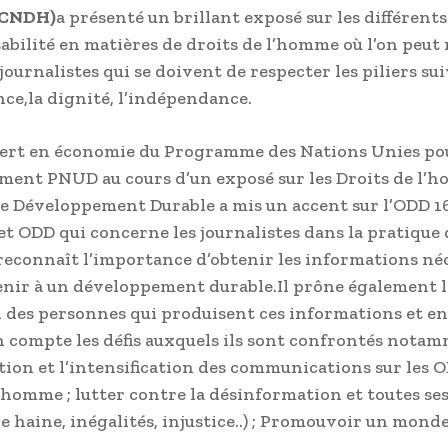
CNDH)
a présenté un brillant exposé sur les différent
abilité en matières de droits de l’homme où l’on peut 
 journalistes qui se doivent de respecter les piliers sui
ce,la dignité, l’indépendance.
pert en économie du Programme des Nations Unies pou
ent PNUD au cours d’un exposé sur les Droits de l’
de Développement Durable a mis un accent sur l’ODD 16
Cet ODD qui concerne les journalistes dans la pratique 
l reconnaît l’importance d’obtenir les informations né
nir à un développement durable.Il prône également l
 des personnes qui produisent ces informations et e
 compte les défis auxquels ils sont confrontés notam
ation et l’intensification des communications sur les O
l’homme ; lutter contre la désinformation et toutes se
e haine, inégalités, injustice..) ; Promouvoir un monde