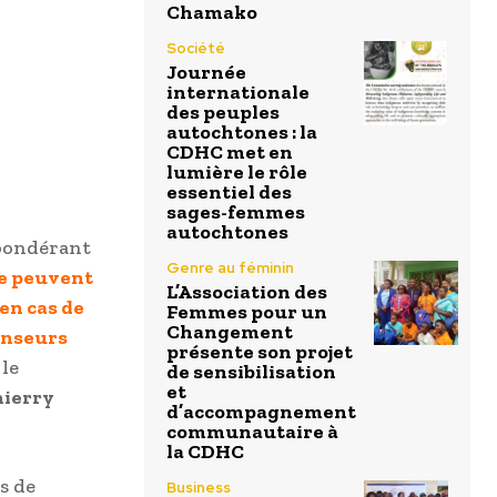
Chamako
Société
Journée
internationale
des peuples
autochtones : la
CDHC met en
lumière le rôle
essentiel des
sages-femmes
autochtones
épondérant
Genre au féminin
ne peuvent
L’Association des
en cas de
Femmes pour un
Changement
enseurs
présente son projet
 le
de sensibilisation
et
hierry
d’accompagnement
communautaire à
la CDHC
s de
Business