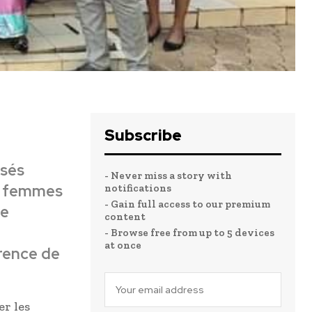
Subscribe
osés
- Never miss a story with
et femmes
notifications
- Gain full access to our premium
de
content
- Browse free from up to 5 devices
at once
orence de
er les