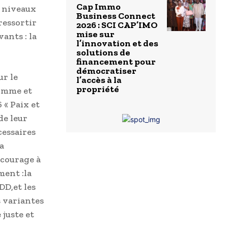
Cap Immo
s niveaux
Business Connect
ressortir
2026 : SCI CAP’IMO
mise sur
vants : la
l’innovation et des
solutions de
financement pour
démocratiser
r le
l’accès à la
propriété
homme et
 « Paix et
de leur
cessaires
a
ncourage à
ment :la
DD,et les
s variantes
 juste et