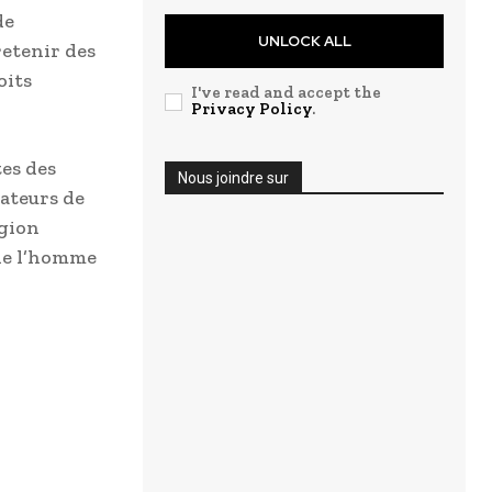
de
UNLOCK ALL
retenir des
oits
I've read and accept the
Privacy Policy
.
tes des
Nous joindre sur
éateurs de
égion
 de l’homme