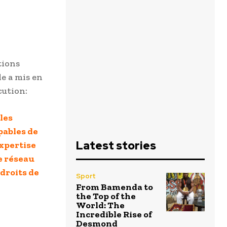
tions
e a mis en
cution:
 les
pables de
Latest stories
expertise
le réseau
 droits de
Sport
From Bamenda to
the Top of the
World: The
Incredible Rise of
Desmond