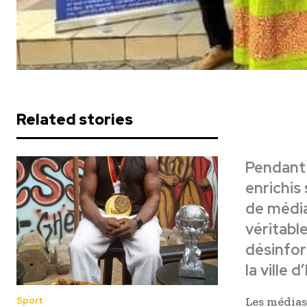
Related stories
Pendant 
enrichis
de média
véritable
désinfor
la ville 
Les médias
Sport