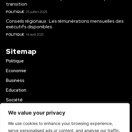
transition
POLITIQUE
25 juillet 2025
Conseils régionaux : Les rémunérations mensuelles des
exécutifs disponibles
POLITIQUE
14 avril 2021
Sitemap
Politique
Economie
Business
Education
Société
Sport
We value your privacy
Région Mbam
We use cookies to enhance your browsing experience,
serve personalised ads or content, and analyse our traffic.