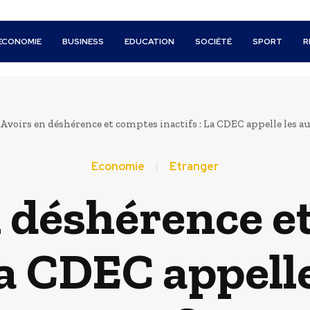
ECONOMIE
BUSINESS
EDUCATION
SOCIÉTÉ
SPORT
R
Avoirs en déshérence et comptes inactifs : La CDEC appelle les au
Economie
Etranger
n déshérence e
La CDEC appell