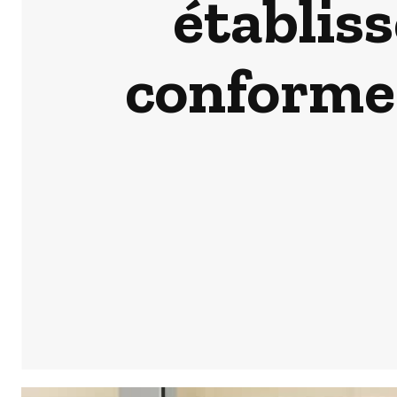
établis
conformer