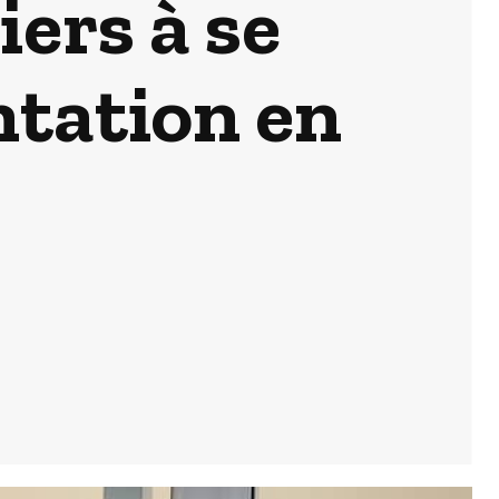
ers à se
ntation en