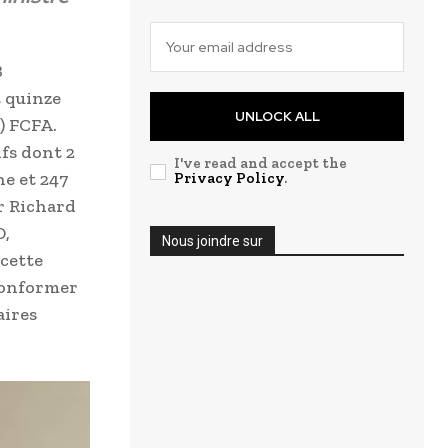
B
t quinze
UNLOCK ALL
) FCFA.
ifs dont 2
I've read and accept the
ne et 247
Privacy Policy
.
ar Richard
D,
Nous joindre sur
cette
conformer
aires