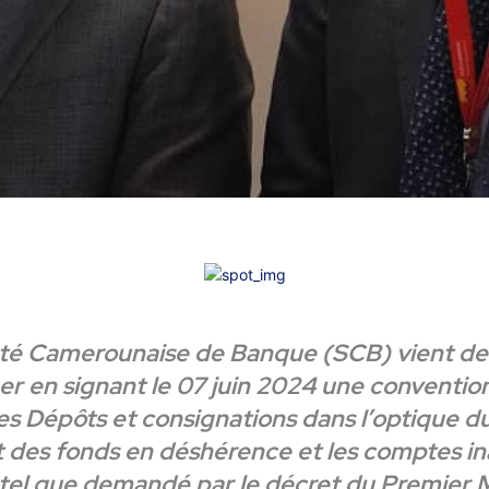
té Camerounaise de Banque (SCB) vient de
r en signant le 07 juin 2024 une convention
es Dépôts et consignations dans l’optique d
t des fonds en déshérence et les comptes ina
tel que demandé par le décret du Premier M