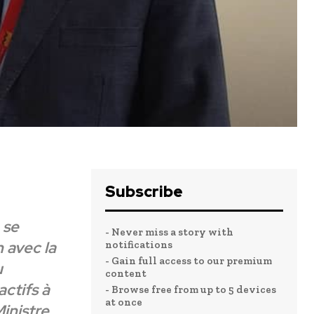
Subscribe
 se
- Never miss a story with
 avec la
notifications
- Gain full access to our premium
u
content
ctifs à
- Browse free from up to 5 devices
at once
inistre