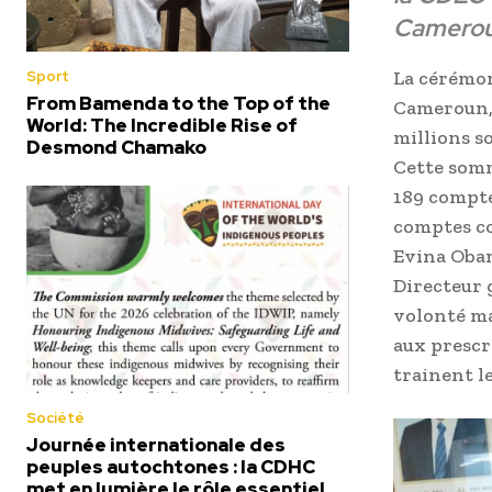
Camero
La cérémon
Sport
From Bamenda to the Top of the
Cameroun, 
World: The Incredible Rise of
millions s
Desmond Chamako
Cette somme
189 compte
comptes co
Evina Obam
Directeur 
volonté ma
aux prescr
trainent le
Société
Journée internationale des
peuples autochtones : la CDHC
met en lumière le rôle essentiel