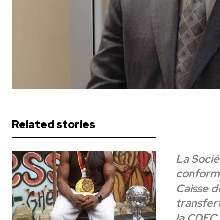
Related stories
La Socié
conforme
Caisse d
transfer
la CDEC 