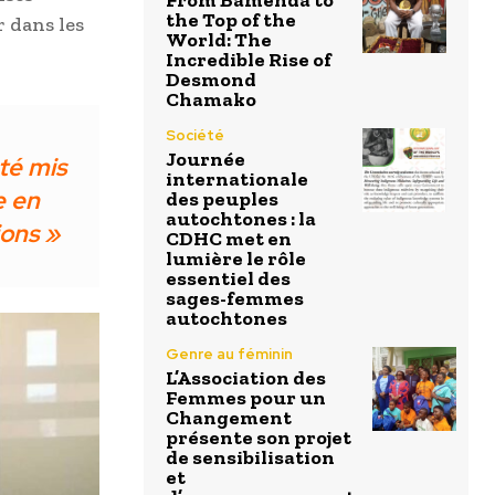
From Bamenda to
the Top of the
r dans les
World: The
Incredible Rise of
Desmond
Chamako
Société
Journée
été mis
internationale
e en
des peuples
autochtones : la
ions »
CDHC met en
lumière le rôle
essentiel des
sages-femmes
autochtones
Genre au féminin
L’Association des
Femmes pour un
Changement
présente son projet
de sensibilisation
et