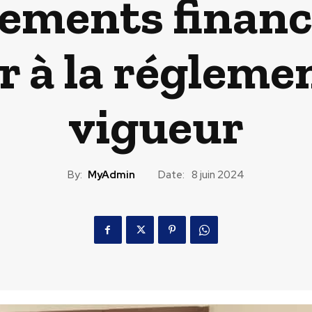
sements financi
 à la régleme
vigueur
By:
MyAdmin
Date:
8 juin 2024