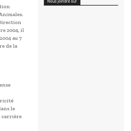
Nous joindre sur
ation
 Animales.
Direction
re 2004, il
2004 au 7
re de la
fense
ricité
dans le
 carrière