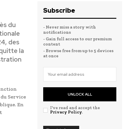
Subscribe
rès du
- Never miss a story with
tionale
notifications
- Gain full access to our premium
24, des
content
quitte la
- Browse free from up to 5 devices
at once
stration
Fonction
UNLOCK ALL
 du Service
blique. En
I've read and accept the
t
Privacy Policy
.