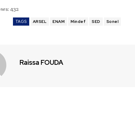
ews:
432
TAGS
ARSEL
ENAM
Mindef
SED
Sonel
Raissa FOUDA