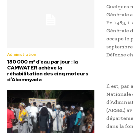
Quelques m
Générale a
En 1983, i
Générale de
occupe le 
septembre 
Défense ch
Administration
180 000 m³ d’eau par jour : la
CAMWATER achève la
réhabilitation des cinq moteurs
d’Akomnyada
Il est, par
Nationale 
d’Administ
(ARSEL) ava
départemen
dans la fo