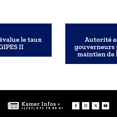
évalue le taux
Autorité a
GIPES II
gouverneurs p
maintien de 
Kamer Infos +
+(237) 672 78 85 41