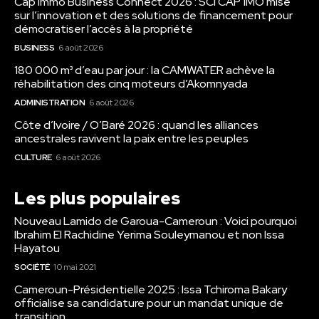
Cap Immo Business Connect 2026 : SCI CAP’IMO mise
sur l’innovation et des solutions de financement pour
démocratiser l’accès à la propriété
BUSINESS
6 août 2026
180 000 m³ d’eau par jour : la CAMWATER achève la
réhabilitation des cinq moteurs d’Akomnyada
ADMINISTRATION
6 août 2026
Côte d’Ivoire / O’Baré 2026 : quand les alliances
ancestrales ravivent la paix entre les peuples
CULTURE
6 août 2026
Les plus populaires
Nouveau Lamido de Garoua-Cameroun : Voici pourquoi
Ibrahim El Rachidine Yerima Souleymanou et non Issa
Hayatou
SOCIÉTÉ
10 mai 2021
Cameroun-Présidentielle 2025 : Issa Tchiroma Bakary
officialise sa candidature pour un mandat unique de
transition