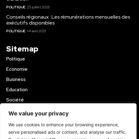
POLITIQUE
25 juillet 2025
Conseils régionaux : Les rémunérations mensuelles des
exécutifs disponibles
POLITIQUE
14 avril 2021
Sitemap
Politique
Economie
Business
Education
Société
Sport
We value your privacy
Région Mbam
We use cookies to enhance your browsing experience,
serve personalised ads or content, and analyse our traffic.
© 2024 Kamer Infos+. All Rights Reserved.