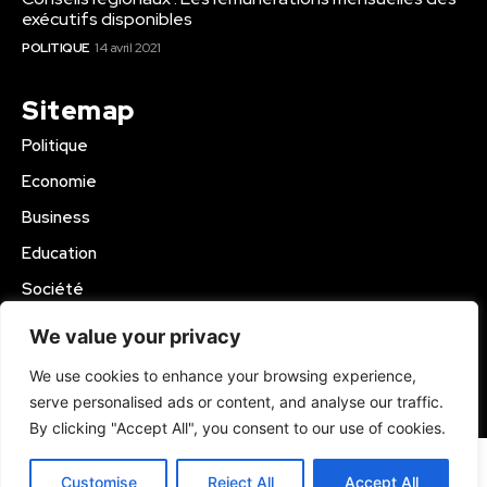
exécutifs disponibles
POLITIQUE
14 avril 2021
Sitemap
Politique
Economie
Business
Education
Société
Sport
We value your privacy
Région Mbam
We use cookies to enhance your browsing experience,
serve personalised ads or content, and analyse our traffic.
© 2024 Kamer Infos+. All Rights Reserved.
By clicking "Accept All", you consent to our use of cookies.
Customise
Reject All
Accept All