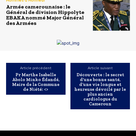
Hommes d'Honneur
Armée camerounaise : le
Général de division Hippolyte
EBAKA nommé Major Général
des Armées
Article précédent
Article suivant
Pr Marthe Isabelle
Découverte : le secret
Abolo Minko Édandé,
d’une bonne santé,
Maire de la Commune
d’une vie longue et
de Niété: <>
heureuse dévoilé par le
plus ancien
cardiologue du
Cameroun