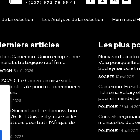
+(237) 672 78 85 41
de la rédaction
Les Analyses de la rédaction
Hommes d’H
erniers articles
Les plus p
tion Cameroun–Union européenne :
Nouveau Lamido 
nariat stratégique réaffirmé
Voici pourquoi Ibr
Souleymanou et n
RATION
6 août 2026
SOCIÉTÉ
10 mai 2021
CACAO : Le Cameroun mise sur la
mation locale pour mieux rémunérer
Cameroun-Présiden
ducteurs
Tchiroma Bakary of
pour un mandat un
5 août 2026
POLITIQUE
25 juillet 20
Africa Summit and Tech innovation
e 2026 : ICT University mise sur les
Conseils régionau
.
nnovateurs pour bâtir l’Afrique de
mensuelles des ex
POLITIQUE
14 avril 2021
N
5 août 2026