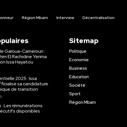
onneur
Région Mbam
Interview
Décentralisation
opulaires
Sitemap
de Garoua-Cameroun :
Politique
ahim El Rachidine Yerima
Economie
on Issa Hayatou
Business
Education
tielle 2025 : Issa
ficialise sa candidature
Société
ique de transition
Sport
25
Région Mbam
x : Les rémunérations
écutifs disponibles