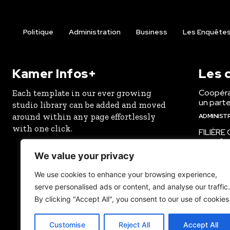
Politique
Administration
Business
Les Enquêtes 
Kamer Infos+
Les d
Coopéra
Each template in our ever growing
un parte
studio library can be added and moved
around within any page effortlessly
ADMINIST
with one click.
FILIÈRE 
transfor
les pro
We value your privacy
ECONOMIE
We use cookies to enhance your browsing experience,
ICT for 
serve personalised ads or content, and analyse our traffic.
challeng
By clicking "Accept All", you consent to our use of cookies
jeunes i
demain
Customise
Reject All
Accept All
EDUCATIO