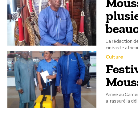
Moussa
plusie
beauc
La rédaction de
cinéaste africai
Culture
Festi
Mouss
Arrivé au Cam
a rassuré la dé