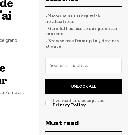
 de
’ai
- Never miss a story with
notifications
- Gain full access to our premium
content
 ce grand
- Browse free from up to 5 devices
at once
e
ur
UNLOCK ALL
du 7ème art
I've read and accept the
Privacy Policy
.
Must read