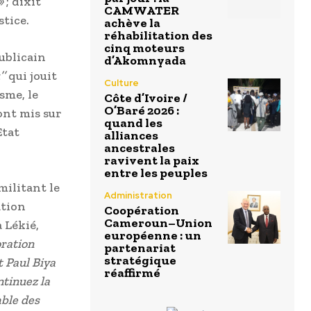
»
; dixit
CAMWATER
tice.
achève la
réhabilitation des
cinq moteurs
ublicain
d’Akomnyada
’
qui jouit
Culture
sme, le
Côte d’Ivoire /
O’Baré 2026 :
’ont mis sur
quand les
Etat
alliances
ancestrales
ravivent la paix
entre les peuples
militant le
Administration
ation
Coopération
Cameroun–Union
 Lékié,
européenne : un
ration
partenariat
stratégique
t Paul Biya
réaffirmé
ntinuez la
mble des