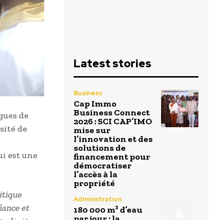
Latest stories
Business
Cap Immo
Business Connect
ègues de
2026 : SCI CAP’IMO
sité de
mise sur
l’innovation et des
solutions de
ui est une
financement pour
démocratiser
l’accès à la
propriété
itique
Administration
iance et
180 000 m³ d’eau
par jour : la