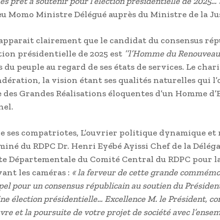
 prêt à soutenir pour l’élection présidentielle de 2025… 
eu Momo Ministre Délégué auprès du Ministre de la Jus
il apparait clairement que le candidat du consensus rép
tion présidentielle de 2025 est
’’l’Homme du Renouveau’
 du peuple au regard de ses états de services. Le chari
ndération, la vision étant ses qualités naturelles qui l
e des Grandes Réalisations éloquentes d’un Homme d’
el.
 de ses compatriotes, L’ouvrier politique dynamique et 
miné du RDPC Dr. Henri Eyébé Ayissi Chef de la Délég
 Départementale du Comité Central du RDPC pour la
ant les caméras :
« la ferveur de cette grande commémo
ppel pour un consensus républicain au soutien du Présiden
ine élection présidentielle…
Excellence M. le Président, co
re et la poursuite de votre projet de société avec l’ense