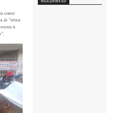
Nous joindre sur
au cœur
re
le ’’vivre
econnu à
’’
.