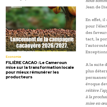
nous sommes
Jean de Di
En effet, 
pour l’élec
des faveurs
tact, la po
l’autorout
Exceptionn
Economie
FILIÈRE CACAO : Le Cameroun
A la suite
mise sur la transformation locale
plus déter
pour mieux rémunérer les
producteurs
permanente
évoque dev
réitère l’a
à la procha
mise en œuv