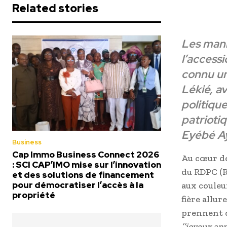
Related stories
Les mani
l’access
connu une
Lékié, av
politiqu
patrioti
Eyébé Ay
Business
Cap Immo Business Connect 2026
Au cœur de
: SCI CAP’IMO mise sur l’innovation
du RDPC (
et des solutions de financement
pour démocratiser l’accès à la
aux couleur
propriété
fière allur
prennent d
’’joyeux ann