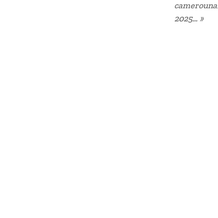
camerounais
2025… »