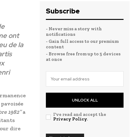
Subscribe
de
- Never miss a story with
ême ont
notifications
- Gain full access to our premium
eu de la
content
rtis
- Browse free from up to 5 devices
at once
ux
enri
permanence
UNLOCK ALL
 pavoisée
re 1982’’
a
I've read and accept the
Privacy Policy
.
litants
pour dire