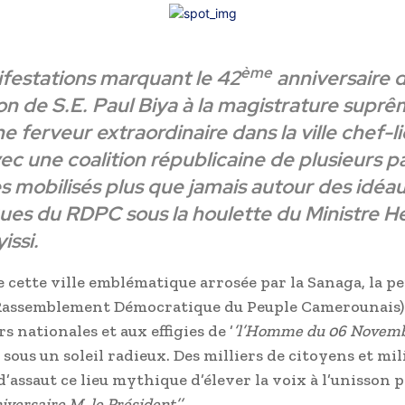
ème
festations marquant le 42
anniversaire 
ion de S.E. Paul Biya à la magistrature supr
 ferveur extraordinaire dans la ville chef-li
ec une coalition républicaine de plusieurs pa
es mobilisés plus que jamais autour des idéa
ques du RDPC sous la houlette du Ministre H
issi.
 cette ville emblématique arrosée par la Sanaga, la 
Rassemblement Démocratique du Peuple Camerounais)
s nationales et aux effigies de ’
’l’Homme du 06 Novemb
e sous un soleil radieux. Des milliers de citoyens et mi
’assaut ce lieu mythique d’élever la voix à l’unisson 
iversaire M. le Président’’.