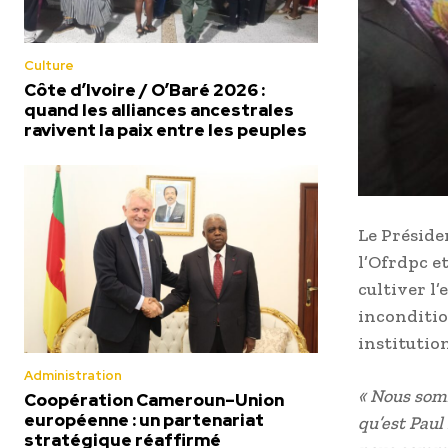
Culture
Côte d’Ivoire / O’Baré 2026 :
quand les alliances ancestrales
ravivent la paix entre les peuples
Le Préside
l’Ofrdpc et
cultiver l’
inconditio
institutio
Administration
« Nous som
Coopération Cameroun–Union
européenne : un partenariat
qu’est Paul
stratégique réaffirmé