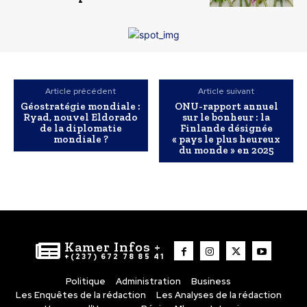
Article précédent
Article suivant
Géostratégie mondiale :
ONU-rapport annuel
Ryad, nouvel Eldorado
sur le bonheur : la
de la diplomatie
Finlande désignée
mondiale ?
« pays le plus heureux
du monde » en 2025
Kamer Infos +
+(237) 672 78 85 41
Politique
Administration
Business
Les Enquêtes de la rédaction
Les Analyses de la rédaction