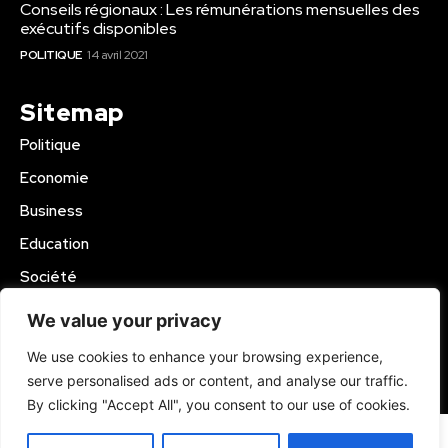
Conseils régionaux : Les rémunérations mensuelles des
exécutifs disponibles
POLITIQUE
14 avril 2021
Sitemap
Politique
Economie
Business
Education
Société
Sport
We value your privacy
Région Mbam
We use cookies to enhance your browsing experience,
serve personalised ads or content, and analyse our traffic.
© 2024 Kamer Infos+. All Rights Reserved.
By clicking "Accept All", you consent to our use of cookies.