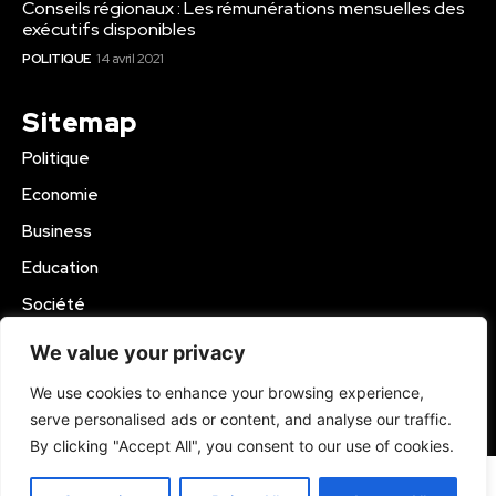
Conseils régionaux : Les rémunérations mensuelles des
exécutifs disponibles
POLITIQUE
14 avril 2021
Sitemap
Politique
Economie
Business
Education
Société
Sport
We value your privacy
Région Mbam
We use cookies to enhance your browsing experience,
serve personalised ads or content, and analyse our traffic.
© 2024 Kamer Infos+. All Rights Reserved.
By clicking "Accept All", you consent to our use of cookies.