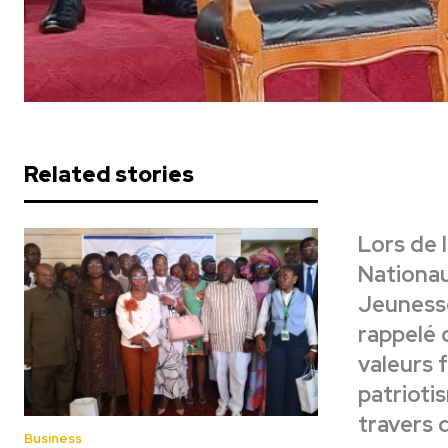
Related stories
Lors de 
Nationau
Jeunesse
rappelé q
valeurs 
patriotis
travers d
Business