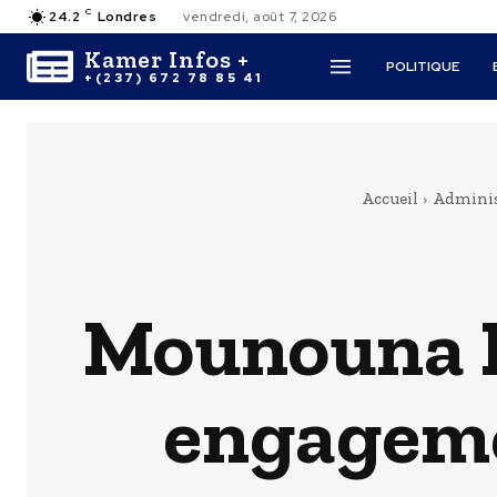
C
24.2
Londres
vendredi, août 7, 2026
Kamer Infos +
POLITIQUE
+(237) 672 78 85 41
Accueil
Adminis
Mounouna F
engageme