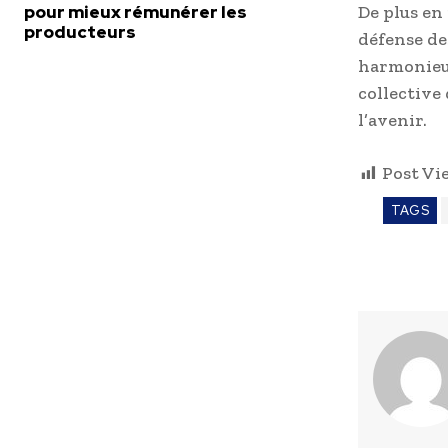
pour mieux rémunérer les
De plus en
producteurs
défense de
harmonieus
collective
l’avenir.
Post Vi
TAGS