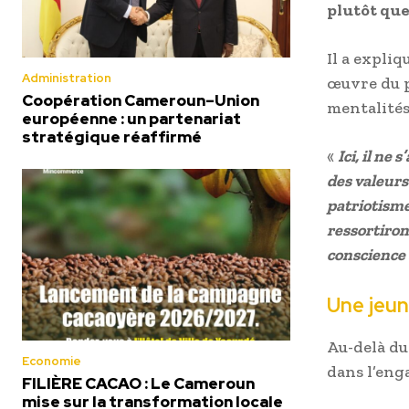
plutôt que
Il a expli
Administration
œuvre du 
Coopération Cameroun–Union
mentalités
européenne : un partenariat
stratégique réaffirmé
«
Ici, il ne
des valeurs 
patriotisme
ressortiron
conscience 
Une jeun
Au-delà du
Economie
dans l’eng
FILIÈRE CACAO : Le Cameroun
mise sur la transformation locale