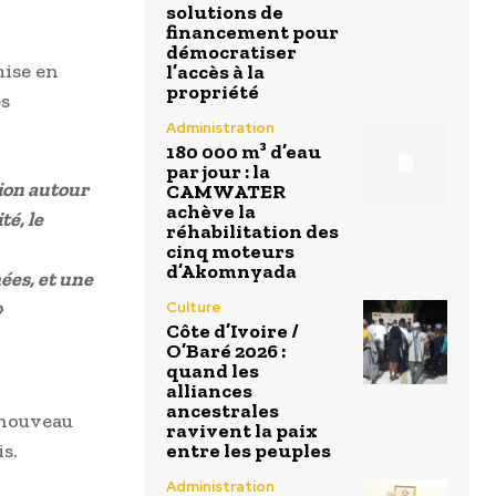
solutions de
financement pour
démocratiser
mise en
l’accès à la
propriété
s
Administration
180 000 m³ d’eau
par jour : la
tion autour
CAMWATER
achève la
té, le
réhabilitation des
cinq moteurs
d’Akomnyada
ées, et une
»
Culture
Côte d’Ivoire /
O’Baré 2026 :
quand les
alliances
ancestrales
enouveau
ravivent la paix
s.
entre les peuples
Administration