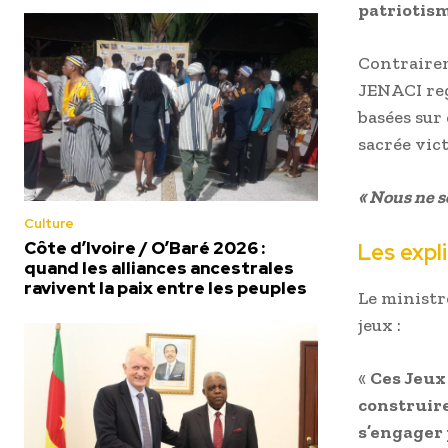
patriotism
Contrairem
JENACI reg
basées sur 
sacrée vic
« Nous ne 
Culture
Côte d’Ivoire / O’Baré 2026 :
Les expl
quand les alliances ancestrales
ravivent la paix entre les peuples
Le ministr
jeux :
«
Ces Jeux 
construire
s’engager 