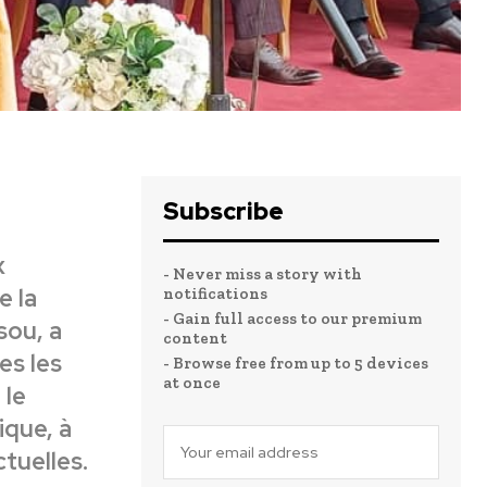
Subscribe
x
- Never miss a story with
e la
notifications
- Gain full access to our premium
sou, a
content
es les
- Browse free from up to 5 devices
at once
 le
ique, à
ctuelles.