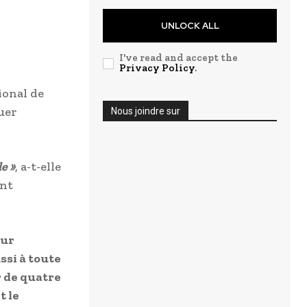
UNLOCK ALL
I've read and accept the
Privacy Policy
.
ional de
uer
Nous joindre sur
e »
, a-t-elle
ent
our
ssi à toute
r de quatre
t le