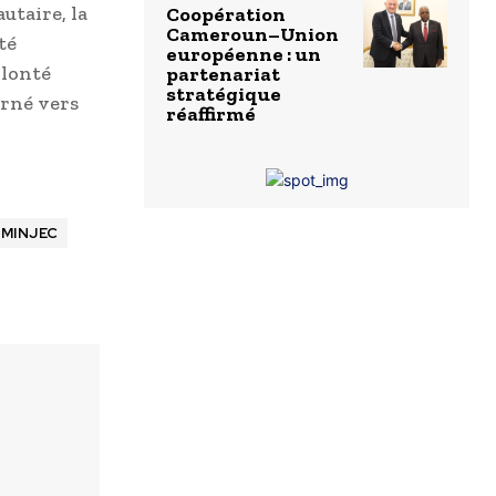
utaire, la
Coopération
Cameroun–Union
té
européenne : un
olonté
partenariat
stratégique
urné vers
réaffirmé
MINJEC