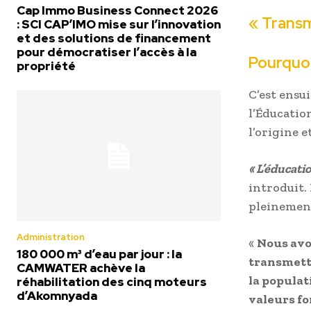
Cap Immo Business Connect 2026
« Transm
: SCI CAP’IMO mise sur l’innovation
et des solutions de financement
pour démocratiser l’accès à la
Pourquoi
propriété
C’est ensu
l’Éducatio
l’origine e
« L’éducatio
introduit.
pleinement
Administration
«
Nous avon
180 000 m³ d’eau par jour : la
transmettr
CAMWATER achève la
la populat
réhabilitation des cinq moteurs
d’Akomnyada
valeurs fo