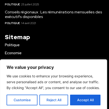
POLITIQUE
25 juillet 2025
Conseils régionaux : Les rémunérations mensuelles des
exécutifs disponibles
POLITIQUE
14 avril 2021
Sitemap
Politique
Economie
Business
We value your privacy
Education
We use cookies to enhance your browsing experience,
Société
serve personalised ads or content, and analyse our traffic.
Sport
By clicking "Accept All", you consent to our use of cookies.
Région Mbam
Customise
Reject All
Accept All
© 2024 Kamer Infos+. All Rights Reserved.