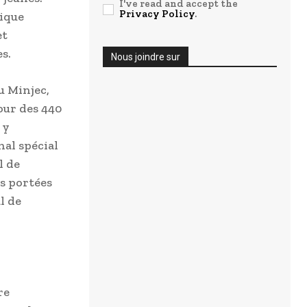
I've read and accept the
Privacy Policy
.
vique
et
s.
Nous joindre sur
u Minjec,
our des 440
 y
al spécial
l de
es portées
l de
re