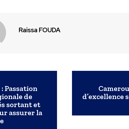
Raissa FOUDA
: Passation
Camerou
gionale de
d’excellence s
s sortant et
ur assurer la
ce