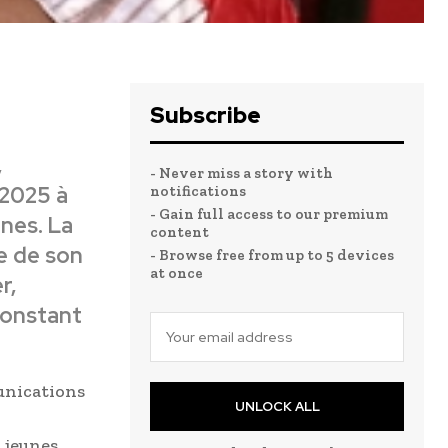
Subscribe
,
- Never miss a story with
 2025 à
notifications
- Gain full access to our premium
nes. La
content
e de son
- Browse free from up to 5 devices
at once
r,
constant
unications
UNLOCK ALL
 jeunes.