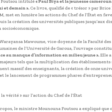
Foutsou intitulé
« Paul Biya et la jeunesse camerouna
i et demain ».
Ce livre, qualifié de « trésor » par Bric
, met en lumière les actions du Chef de l’État en fav
uis la création des universités publiques jusqu’aux dis
n socioéconomique.
 Warayansa Mawoume, vice-doyenne de la Faculté des 
umaines de l’Université de Garoua, l’ouvrage constit
ce au manque d’information en milieu jeune ».
Elle a
 majeurs tels que la multiplication des établissements 
ment massif des enseignants, la création de onze univ
 et le lancement de programmes phares d’entrepreneu
 la vérité » sur l’action du Chef de l’État
ropos, le ministre Mounouna Foutsou a expliqué que c