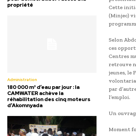
propriété
Cette init
(Minjec) vi
programmes
Selon Abdo
ces opport
Centres mu
retrouve n
jeunes, le
Administration
volontariat
180 000 m³ d’eau par jour : la
par d’autr
CAMWATER achève la
l’emploi.
réhabilitation des cinq moteurs
d’Akomnyada
Un ouvrage
Moment for