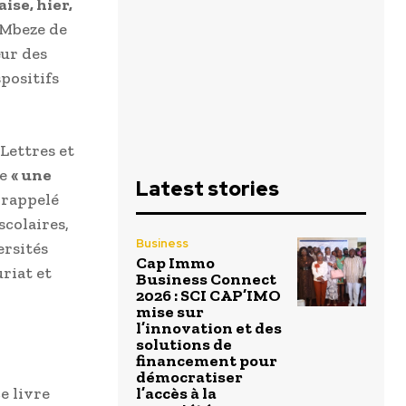
ise, hier,
e Mbeze de
eur des
positifs
Lettres et
ue
« une
Latest stories
 rappelé
scolaires,
Business
ersités
Cap Immo
riat et
Business Connect
2026 : SCI CAP’IMO
mise sur
l’innovation et des
solutions de
financement pour
démocratiser
e livre
l’accès à la