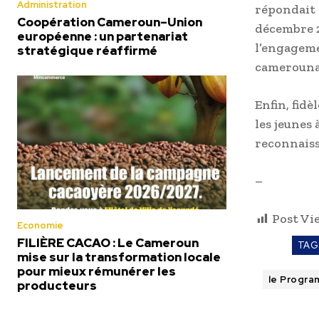
Administration
répondait 
Coopération Cameroun–Union
décembre 20
européenne : un partenariat
l’engageme
stratégique réaffirmé
camerouna
Enfin, fidè
les jeunes 
reconnaiss
–
Post Vi
Economie
FILIÈRE CACAO : Le Cameroun
TAG
mise sur la transformation locale
pour mieux rémunérer les
le Progra
producteurs