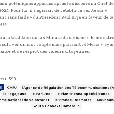
aux polémiques apparues après le discours du Chef de 
24. Pour lui, il s’agissait de rétablir la vérité sur «
nt sans faille » du Président Paul Biya en faveur de la
ise.
le à la tradition de la « Minute du civisme », le ministre
à cultiver un mot simple mais puissant : « Merci », sym
ance et de respect des valeurs citoyennes.
ews:
599
S
CMPJ
l’Agence de Régulation des Télécommunications (
le Fogajeune
le Pari Jedi
le Plan triennal spécial jeunes
mme national de volontariat
le Pronec-Reamorce
Mounouna
Youth Connekt Cameroun