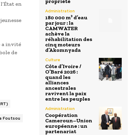
propriété
l’État en
Administration
180 000 m³ d’eau
 jeunesse
par jour : la
CAMWATER
achève la
réhabilitation des
 a invité
cinq moteurs
d’Akomnyada
bole de
Culture
Côte d’Ivoire /
O’Baré 2026 :
quand les
alliances
ancestrales
ravivent la paix
entre les peuples
ART)
Administration
Coopération
 Foutsou
Cameroun–Union
européenne : un
partenariat