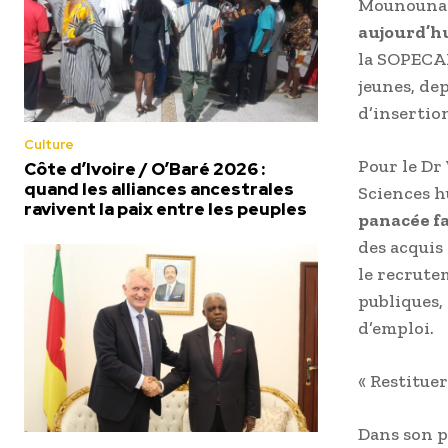
Mounouna 
aujourd’hu
la SOPECAM
jeunes, dep
d’insertio
Culture
Pour le Dr
Côte d’Ivoire / O’Baré 2026 :
quand les alliances ancestrales
Sciences h
ravivent la paix entre les peuples
panacée fa
des acquis
le recrute
publiques,
d’emploi.
« Restituer
Dans son p