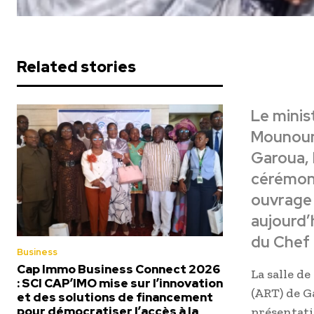
Related stories
Le minis
Mounouna
Garoua, 
cérémoni
ouvrage 
aujourd’
du Chef 
Business
Cap Immo Business Connect 2026
La salle d
: SCI CAP’IMO mise sur l’innovation
(ART) de G
et des solutions de financement
pour démocratiser l’accès à la
présentati