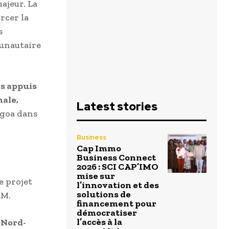
ajeur. La
rcer la
s
munautaire
es appuis
nale,
Latest stories
Ngoa dans
Business
Cap Immo
Business Connect
2026 : SCI CAP’IMO
mise sur
e projet
l’innovation et des
solutions de
AM.
financement pour
démocratiser
l’accès à la
u Nord-