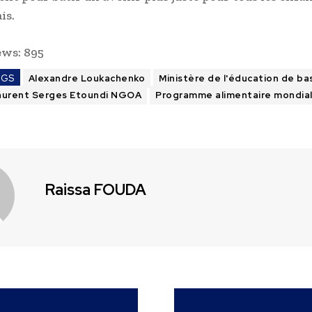
is.
ews:
895
AGS
Alexandre Loukachenko
Ministère de l'éducation de ba
aurent Serges Etoundi NGOA
Programme alimentaire mondial
Raissa FOUDA