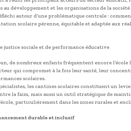
t a réuni les principaux acteurs du secteur éducatif, l
s au développement et les organisations de la société 
éfléchi autour d’une problématique centrale : commen
tation scolaire pérenne, équitable et adaptée aux réal
e justice sociale et de performance éducative
n, de nombreux enfants fréquentent encore l’école 
acteur qui compromet à la fois leur santé, leur concent
ormances scolaires.
pécialistes, les cantines scolaires constituent un levie
ntre la faim, mais aussi un outil stratégique de maint
’école, particulièrement dans les zones rurales et encl
nancement durable et inclusif