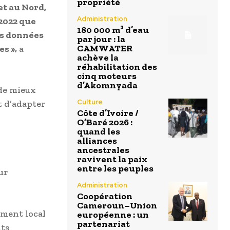
propriété
et au Nord,
Administration
 2022 que
180 000 m³ d’eau
es données
par jour : la
CAMWATER
s »,
a
achève la
réhabilitation des
cinq moteurs
d’Akomnyada
 de mieux
Culture
t d’adapter
Côte d’Ivoire /
O’Baré 2026 :
quand les
alliances
ancestrales
ravivent la paix
entre les peuples
ur
Administration
Coopération
Cameroun–Union
ement local
européenne : un
partenariat
nts