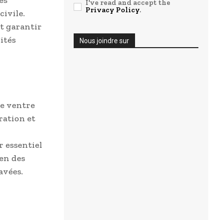
es
I've read and accept the
Privacy Policy
.
civile.
t garantir
ités
Nous joindre sur
le ventre
ration et
r essentiel
ien des
avées.