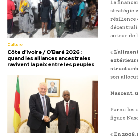
Le finance
stratégie 
résilience 
décentrali
autour de 
Culture
«
L’alimen
Côte d’Ivoire / O’Baré 2026 :
quand les alliances ancestrales
extérieurs
ravivent la paix entre les peuples
structurée
son allocu
Nascent, u
Parmi les 
figure Nas
«
En 2008, 