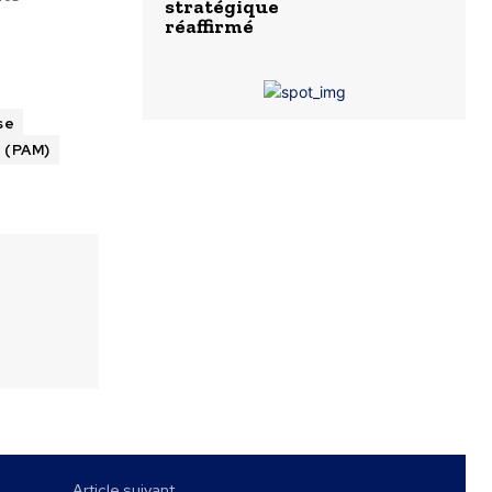
stratégique
réaffirmé
se
 (PAM)
Article suivant