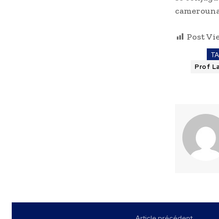
camerouna
Post Vi
T
Prof L
Article précédent