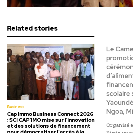
Related stories
Le Camer
promotio
cérémoni
d’alimen
finance
scolaire 
Yaoundé,
Business
Ngoa, Mi
Cap Immo Business Connect 2026
: SCI CAP’IMO mise sur l’innovation
Organisé e
et des solutions de financement
pour démocratiser l’accès à la