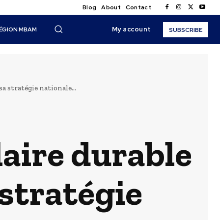
Blog
About
Contact
My account
ÉGION MBAM
SUBSCRIBE
a stratégie nationale...
laire durable
 stratégie