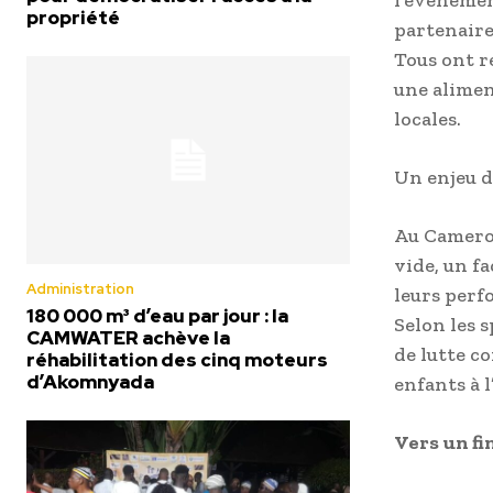
l’événemen
propriété
partenaire
Tous ont r
une alimen
locales.
Un enjeu d
Au Camerou
vide, un f
Administration
leurs perf
180 000 m³ d’eau par jour : la
Selon les s
CAMWATER achève la
de lutte co
réhabilitation des cinq moteurs
d’Akomnyada
enfants à l
Vers un fi