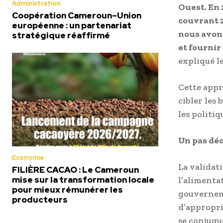
Administration
Ouest. En 
Coopération Cameroun–Union
couvrant 2
européenne : un partenariat
nous avons
stratégique réaffirmé
et fournir
expliqué l
Cette appr
cibler les
les politi
Un pas déc
Economie
La validat
FILIÈRE CACAO : Le Cameroun
mise sur la transformation locale
l’alimenta
pour mieux rémunérer les
gouverneme
producteurs
d’appropri
se conjugu