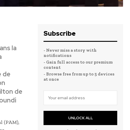
Subscribe
ans la
- Never miss a story with
a
notifications
- Gain full access to our premium
content
e de
- Browse free from up to 5 devices
at once
on
ilton de
toundi
UNLOCK ALL
l (PAM),