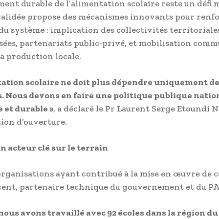
ment durable de l’alimentation scolaire reste un défi m
validée propose des mécanismes innovants pour renfo
du système : implication des collectivités territoriale
sées, partenariats public-privé, et mobilisation com
la production locale.
tation scolaire ne doit plus dépendre uniquement d
. Nous devons en faire une politique publique natio
 et durable »
, a déclaré le Pr Laurent Serge Etoundi 
tion d’ouverture.
n acteur clé sur le terrain
organisations ayant contribué à la mise en œuvre de c
cent, partenaire technique du gouvernement et du P
nous avons travaillé avec 92 écoles dans la région d