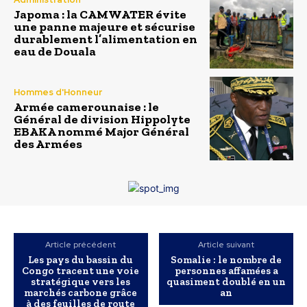
Japoma : la CAMWATER évite
une panne majeure et sécurise
durablement l’alimentation en
eau de Douala
Hommes d'Honneur
Armée camerounaise : le
Général de division Hippolyte
EBAKA nommé Major Général
des Armées
Article précédent
Article suivant
Les pays du bassin du
Somalie : le nombre de
Congo tracent une voie
personnes affamées a
stratégique vers les
quasiment doublé en un
marchés carbone grâce
an
à des feuilles de route