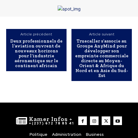
Article précédent
Article suivant
Deux professionnels de
Truecaller s’associe au
l’aviation ouvrent de
Groupe AnyMind pour
nouveaux horizons
développer son
pour l’industrie
empreinte commerciale
aéronautique sur le
directe au Moyen-
continent africain
Orient & Afrique du
Nord et en Asie du Sud-
Est
Kamer Infos +
+(237) 672 78 85 41
Politique
Administration
Business