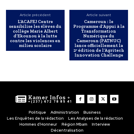
Article précédent
Article suivant
L’ACAFEJ Centre
Cameroun : le
sensibilise les élèves du
Programme d’Appui à la
collège Marie Albert
Transformation
d’Ekounou à la lutte
Numérique du
contre les violences en
Cameroun (PATNUC)
milieu scolaire
lance officiellement la
2ᵉ édition de l’Agritech
Innovation Challenge
Kamer Infos +
+(237) 672 78 85 41
Politique
Administration
Business
Les Enquêtes de la rédaction
Les Analyses de la rédaction
Hommes d’Honneur
Région Mbam
Interview
Décentralisation