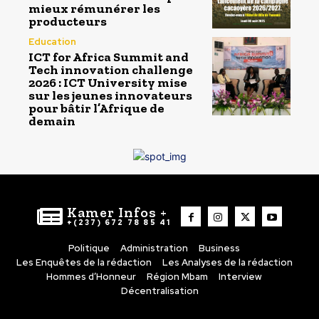
mieux rémunérer les
producteurs
Education
ICT for Africa Summit and
Tech innovation challenge
2026 : ICT University mise
sur les jeunes innovateurs
pour bâtir l’Afrique de
demain
Kamer Infos +
+(237) 672 78 85 41
Politique
Administration
Business
Les Enquêtes de la rédaction
Les Analyses de la rédaction
Hommes d’Honneur
Région Mbam
Interview
Décentralisation