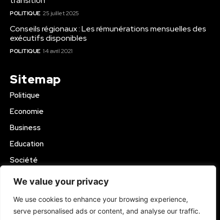
transition
POLITIQUE
25 juillet 2025
Conseils régionaux : Les rémunérations mensuelles des
exécutifs disponibles
POLITIQUE
14 avril 2021
Sitemap
Politique
Economie
Business
Education
Société
Sport
We value your privacy
Région Mbam
We use cookies to enhance your browsing experience,
serve personalised ads or content, and analyse our traffic.
© 2024 Kamer Infos+. All Rights Reserved.