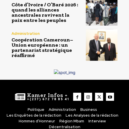
Côte d’Ivoire / O’Baré 2026 :
quand les alliances
ancestrales ravivent la
paix entre les peuples
Administration
Coopération Cameroun–
Union européenne : un
partenariat stratégique
réaffirmé
Kamer Infos +
+(237) 672 78 85 41
Politique
Administration
Business
Les Enquêtes de la rédaction
Les Analyses de la rédaction
Hommes d’Honneur
Région Mbam
Interview
Décentralisation